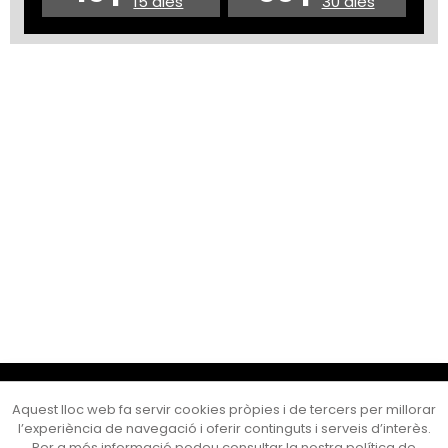
15 dies
30 dies
Cultura Mataró
Aquest lloc web fa servir cookies pròpies i de tercers per millorar
Ajuntament de Mataró
l’experiència de navegació i oferir continguts i serveis d’interès.
C. de Sant Josep, 9 (Mataró, 08302)
Per a més informació podeu consultar la nostra política de