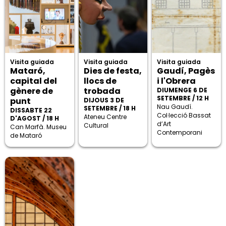
Visita guiada
Visita guiada
Visita guiada
Mataró,
Dies de festa,
Gaudí, Pagès
capital del
llocs de
i l'Obrera
gènere de
trobada
DIUMENGE 6 DE
SETEMBRE / 12 H
punt
DIJOUS 3 DE
Nau Gaudí.
SETEMBRE / 18 H
DISSABTE 22
Col·lecció Bassat
Ateneu Centre
D'AGOST / 18 H
d’Art
Cultural
Can Marfà. Museu
Contemporani
de Mataró