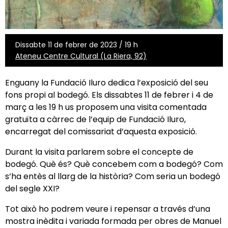
Dissabte 11 de febrer de 2023 / 19 h
Ateneu Centre Cultural (La Riera, 92)
Enguany la Fundació Iluro dedica l’exposició del seu
fons propi al bodegó. Els dissabtes 11 de febrer i 4 de
març a les 19 h us proposem una visita comentada
gratuïta a càrrec de l’equip de Fundació Iluro,
encarregat del comissariat d’aquesta exposició.
Durant la visita parlarem sobre el concepte de
bodegó. Què és? Què concebem com a bodegó? Com
s’ha entès al llarg de la història? Com seria un bodegó
del segle XXI?
Tot això ho podrem veure i repensar a través d’una
mostra inèdita i variada formada per obres de Manuel