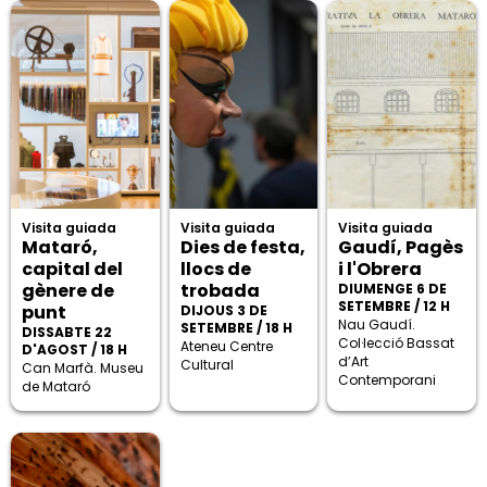
Visita guiada
Visita guiada
Visita guiada
Mataró,
Dies de festa,
Gaudí, Pagès
capital del
llocs de
i l'Obrera
gènere de
trobada
DIUMENGE 6 DE
SETEMBRE / 12 H
punt
DIJOUS 3 DE
Nau Gaudí.
SETEMBRE / 18 H
DISSABTE 22
Col·lecció Bassat
Ateneu Centre
D'AGOST / 18 H
d’Art
Cultural
Can Marfà. Museu
Contemporani
de Mataró