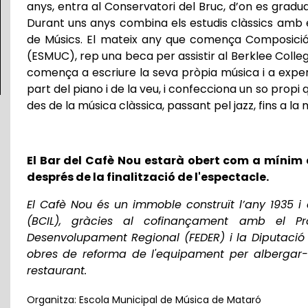
anys, entra al Conservatori del Bruc, d’on es grad
Durant uns anys combina els estudis clàssics amb e
de Músics. El mateix any que comença Composició 
(ESMUC), rep una beca per assistir al Berklee Colleg
comença a escriure la seva pròpia música i a exper
part del piano i de la veu, i confecciona un so propi
des de la música clàssica, passant pel jazz, fins a la 
El Bar del Cafè Nou estarà obert com a mínim 
després de la finalització de l'espectacle.
El Cafè Nou és un immoble construït l’any 1935 i 
(BCIL), gràcies al cofinançament amb el P
Desenvolupament Regional (FEDER) i la Diputació
obres de reforma de l'equipament per albergar-hi
restaurant.
Organitza: Escola Municipal de Música de Mataró