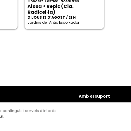
Concert. Festival Nosaltres
Alosa + Repic (Cia.
Radicel·la)
DIJOUS 13 D'AGOST / 21 H
Jardins de l'Antic Escorxador
Amb el suport
 continguts i serveis d’interès.
uí
.