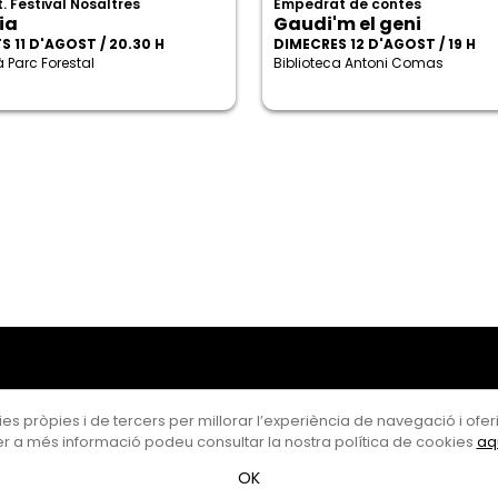
. Festival Nosaltres
Empedrat de contes
ia
Gaudi'm el geni
 11 D'AGOST / 20.30 H
DIMECRES 12 D'AGOST / 19 H
 Parc Forestal
Biblioteca Antoni Comas
es pròpies i de tercers per millorar l’experiència de navegació i oferir
r a més informació podeu consultar la nostra política de cookies
aq
OK