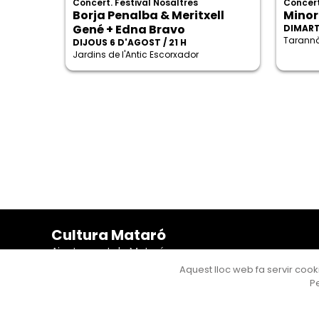
Concert. Festival Nosaltres
Concert
Borja Penalba & Meritxell
Minor
Gené + Edna Bravo
DIMARTS
Tarannà
DIJOUS 6 D'AGOST / 21 H
Jardins de l'Antic Escorxador
Cultura Mataró
Ajuntament de Mataró
C. de Sant Josep, 9 (Mataró, 08302)
Aquest lloc web fa servir cooki
Horari d'obertura: dilluns, dimecres i divendres de 10 a
Pe
13 h. També podeu contactar-nos a
cultura@ajmataro.cat
o bé al telèfon al 93 758 23 61