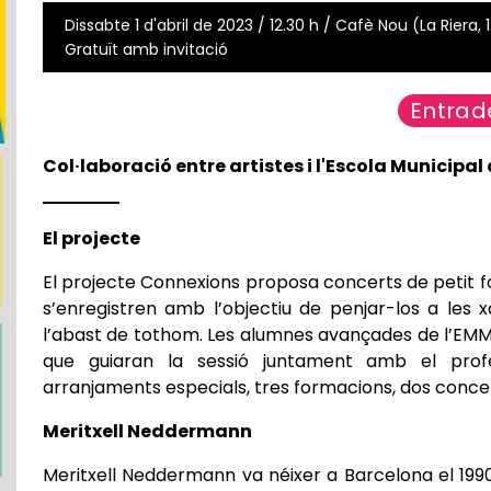
Dissabte 1 d'abril de 2023 / 12.30 h / Cafè Nou (La Riera, 
Gratuït amb invitació
Entrad
Col·laboració entre artistes i l'Escola Municipa
El projecte
El projecte Connexions proposa concerts de petit fo
s’enregistren amb l’objectiu de penjar-los a les 
l’abast de tothom. Les alumnes avançades de l’EMMM
que guiaran la sessió juntament amb el profes
arranjaments especials, tres formacions, dos concer
Meritxell Neddermann
Meritxell Neddermann va néixer a Barcelona el 1990