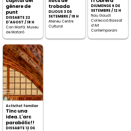
capital del
llocs de
i l'Obrera
gènere de
trobada
DIUMENGE 6 DE
SETEMBRE / 12 H
punt
DIJOUS 3 DE
Nau Gaudí.
SETEMBRE / 18 H
DISSABTE 22
Col·lecció Bassat
Ateneu Centre
D'AGOST / 18 H
d’Art
Cultural
Can Marfà. Museu
Contemporani
de Mataró
Activitat familiar
Tinc una
idea. L'arc
parabòlic!!
DISSABTE 12 DE