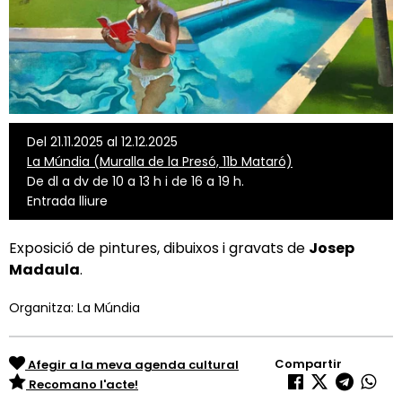
Del 21.11.2025 al 12.12.2025
La Múndia (Muralla de la Presó, 11b Mataró)
De dl a dv de 10 a 13 h i de 16 a 19 h.
Entrada lliure
Exposició de pintures, dibuixos i gravats de
Josep
Madaula
.
Organitza: La Múndia
Compartir
Afegir a la meva agenda cultural
Recomano l'acte!