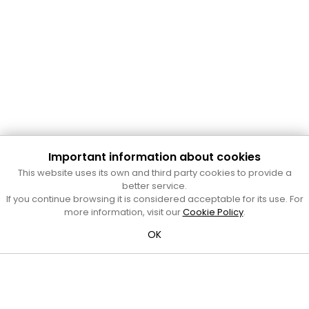
Important information about cookies
Cultura Mataró
This website uses its own and third party cookies to provide a
Ajuntament de Mataró
better service.
C. de Sant Josep, 9 (Mataró, 08302)
If you continue browsing it is considered acceptable for its use. For
Horari d'obertura: dilluns, dimecres i divendres de 10 a 13 h.
more information, visit our
Cookie Policy
.
També podeu contactar-nos a
cultura@ajmataro.cat
o bé
OK
al telèfon al 93 758 23 61
Bústia ciutadana