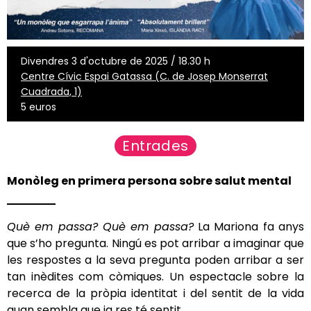
Divendres 3 d'octubre de 2025 / 18.30 h
Centre Cívic Espai Gatassa (C. de Josep Monserrat
Cuadrada, 1)
5 euros
Entrades
Monòleg en primera persona sobre salut mental
Què em passa? Què em passa?
La Mariona fa anys
que s’ho pregunta. Ningú es pot arribar a imaginar que
les respostes a la seva pregunta poden arribar a ser
tan inèdites com còmiques. Un espectacle sobre la
recerca de la pròpia identitat i del sentit de la vida
quan sembla que ja res té sentit.