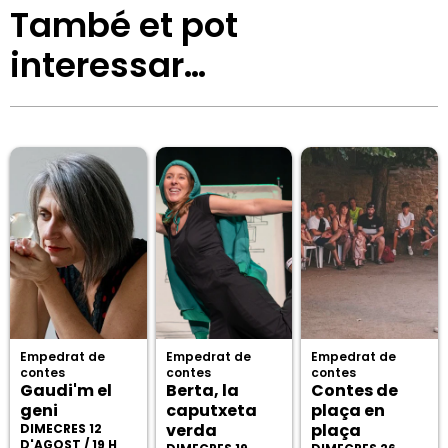
També et pot
interessar…
Empedrat de
Empedrat de
Empedrat de
contes
contes
contes
Gaudi'm el
Berta, la
Contes de
geni
caputxeta
plaça en
verda
plaça
DIMECRES 12
D'AGOST / 19 H