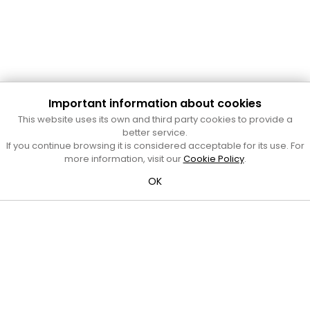
Important information about cookies
Cultura Mataró
This website uses its own and third party cookies to provide a
Ajuntament de Mataró
better service.
C. de Sant Josep, 9 (Mataró, 08302)
If you continue browsing it is considered acceptable for its use. For
Horari d'obertura: dilluns, dimecres i divendres de 10 a 13 h.
more information, visit our
Cookie Policy
.
També podeu contactar-nos a
cultura@ajmataro.cat
o bé
OK
al telèfon al 93 758 23 61
Bústia ciutadana
Crèdits i nota legal
Amb el suport