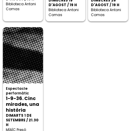
DIMECRES 19
DIMECRES 26
Biblioteca Antoni
D'AGOST / 19 H
D'AGOST / 19 H
Comas
Biblioteca Antoni
Biblioteca Antoni
Comas
Comas
Espectacle
performàtic
1-9-36. Cinc
mirades, una
història
DIMARTS 1 DE
SETEMBRE / 21.30
H
M|A|C Presó