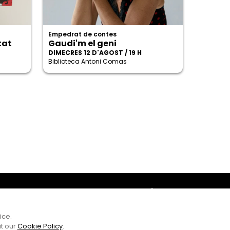
Empedrat de contes
tat
Gaudi'm el geni
DIMECRES 12 D'AGOST / 19 H
Biblioteca Antoni Comas
Amb el suport
ice.
it our
Cookie Policy
.