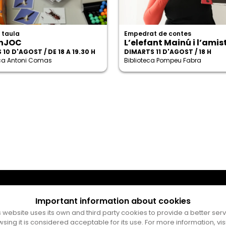
 taula
Empedrat de contes
nJOC
L’elefant Mainú i l’amis
 10 D'AGOST / DE 18 A 19.30 H
DIMARTS 11 D'AGOST / 18 H
eca Antoni Comas
Biblioteca Pompeu Fabra
Important information about cookies
s website uses its own and third party cookies to provide a better serv
wsing it is considered acceptable for its use. For more information, vis