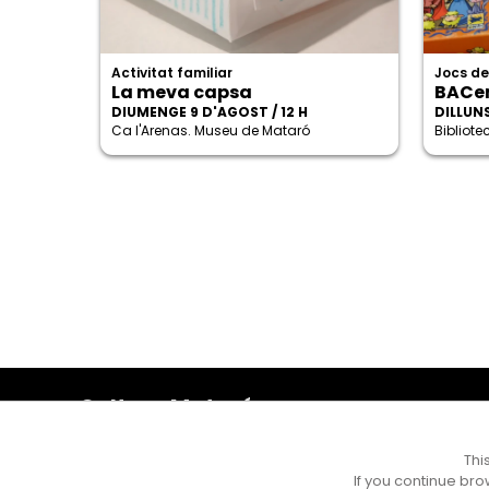
Activitat familiar
Jocs de
La meva capsa
BACe
DIUMENGE 9 D'AGOST / 12 H
DILLUNS
Ca l'Arenas. Museu de Mataró
Bibliot
Cultura Mataró
Ajuntament de Mataró
C. de Sant Josep, 9 (Mataró, 08302)
Thi
Horari d'obertura: dilluns, dimecres i divendres de 10 a
If you continue bro