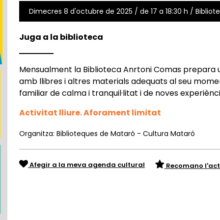
Dimecres 8 d'octubre de 2025 / de 17 a 18:30 h / Bibliote
Juga a la biblioteca
Mensualment la Biblioteca Anrtoni Comas prepara u
amb llibres i altres materials adequats al seu mome
familiar de calma i tranquil·litat i de noves experiènci
Activitat lliure. Aforament limitat
Organitza: Biblioteques de Mataró - Cultura Mataró
Afegir a la meva agenda cultural
Recomano l'act