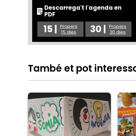
Descarrega't l'agenda en
PDF
15 |
30 |
Propers
Propers
15 dies
30 dies
També et pot interess