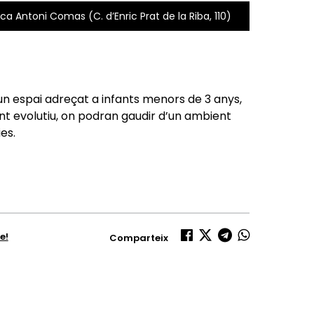
ca Antoni Comas (C. d’Enric Prat de la Riba, 110)
n espai adreçat a infants menors de 3 anys,
nt evolutiu, on podran gaudir d’un ambient
es.
e!
Comparteix