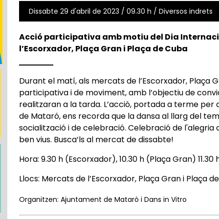
Dissabte 29 d'abril de 2023 / 09.30 h / Diversos indrets
Acció participativa amb motiu del Dia Internac
l’Escorxador, Plaça Gran i Plaça de Cuba
Durant el matí, als mercats de l’Escorxador, Plaça G
participativa i de moviment, amb l’objectiu de convi
realitzaran a la tarda. L’acció, portada a terme per
de Mataró, ens recorda que la dansa al llarg del temp
socialització i de celebració. Celebració de l'alegria
ben vius. Busca’ls al mercat de dissabte!
Hora: 9.30 h (Escorxador), 10.30 h (Plaça Gran) 11.30
Llocs: Mercats de l’Escorxador, Plaça Gran i Plaça d
Organitzen: Ajuntament de Mataró i Dans in Vitro