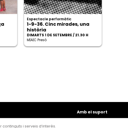
Espectacle performàtic
ça
1-9-36. Cinc mirades, una
història
DIMARTS 1 DE SETEMBRE / 21.30 H
M|A|C Presó
Amb el suport
 continguts i serveis d’interès.