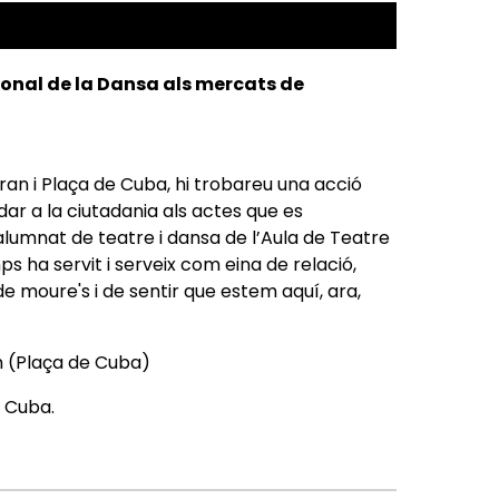
ional de la Dansa als mercats de
ran i Plaça de Cuba, hi trobareu una acció
dar a la ciutadania als actes que es
 alumnat de teatre i dansa de l’Aula de Teatre
s ha servit i serveix com eina de relació,
 de moure's i de sentir que estem aquí, ara,
 h (Plaça de Cuba)
e Cuba.