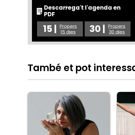
Descarrega't l'agenda en
PDF
15 |
30 |
Propers
Propers
15 dies
30 dies
També et pot interess