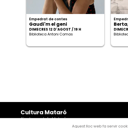
Empedrat de contes
Empedr
Gaudi'm el geni
Berta
DIMECRES 12 D'AGOST / 19 H
DIMECRE
Biblioteca Antoni Comas
Bibliot
Cultura Mataró
Ajuntament de Mataró
C. de Sant Josep, 9 (Mataró, 08302)
Aquest lloc web fa servir cooki