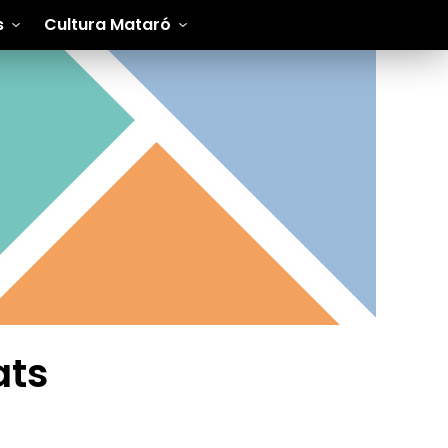
s
Cultura Mataró
ats