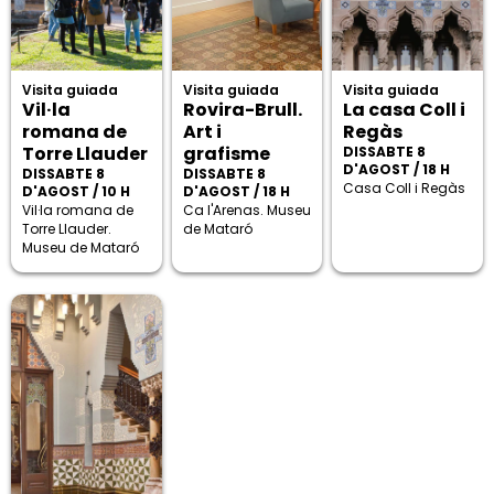
Visita guiada
Visita guiada
Visita guiada
Vil·la
Rovira-Brull.
La casa Coll i
romana de
Art i
Regàs
Torre Llauder
grafisme
DISSABTE 8
D'AGOST / 18 H
DISSABTE 8
DISSABTE 8
Casa Coll i Regàs
D'AGOST / 10 H
D'AGOST / 18 H
Vil·la romana de
Ca l'Arenas. Museu
Torre Llauder.
de Mataró
Museu de Mataró