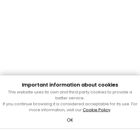
Important information about cookies
Cultura Mataró
This website uses its own and third party cookies to provide a
Ajuntament de Mataró
better service.
C. de Sant Josep, 9 (Mataró, 08302)
If you continue browsing it is considered acceptable for its use. For
Horari d'obertura: dilluns, dimecres i divendres de 10 a 13 h.
more information, visit our
Cookie Policy
.
També podeu contactar-nos a
cultura@ajmataro.cat
o bé
OK
al telèfon al 93 758 23 61
Bústia ciutadana