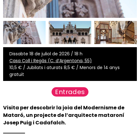
Dissabte 18 de juliol de 2026 / 18 h
Casa Coll i Regàs (C. d’Argentona, 55)
10,5 € / Jubilats i aturats 8,5 € / Menors de 14 anys
gratuït
Entrades
Visita per descobrir la joia del Modernisme de
Mataró, un projecte de l’arquitecte mataroní
Josep Puig i Cadafalch.