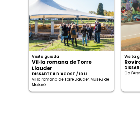
Visita guiada
Visita 
Vil·la romana de Torre
Rovira
Llauder
DISSABT
Ca l'Ar
DISSABTE 8 D'AGOST / 10 H
Vil·la romana de Torre Llauder. Museu de
Mataró