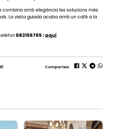
ue combina amb elegància les solucions més
ls. La visita guiada acaba amb un cafè a la
telèfon
682156765
i
aquí
e!
Comparteix