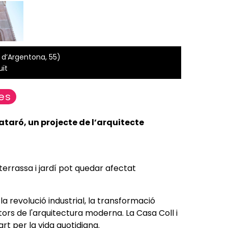
C. d’Argentona, 55)
uït
es
ataró, un projecte de l’arquitecte
a terrassa i jardí pot quedar afectat
a revolució industrial, la transformació
ors de l'arquitectura moderna. La Casa Coll i
rt per la vida quotidiana.