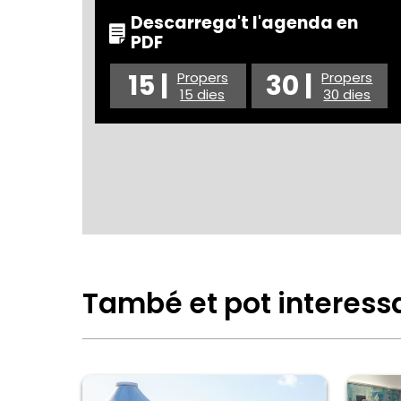
Descarrega't l'agenda en
PDF
15 |
30 |
Propers
Propers
15 dies
30 dies
També et pot interess