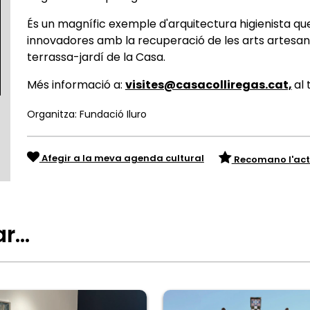
És un magnífic exemple d'arquitectura higienista q
innovadores amb la recuperació de les arts artesana
terrassa-jardí de la Casa.
Més informació a:
visites@casacolliregas.cat,
al 
Organitza: Fundació Iluro
Afegir a la meva agenda cultural
Recomano l'act
ar…