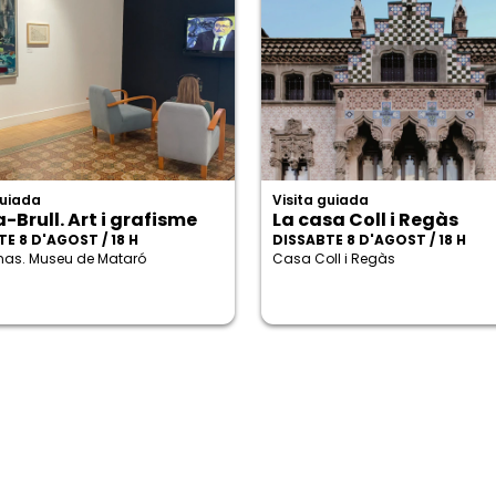
guiada
Visita guiada
-Brull. Art i grafisme
La casa Coll i Regàs
E 8 D'AGOST / 18 H
DISSABTE 8 D'AGOST / 18 H
enas. Museu de Mataró
Casa Coll i Regàs