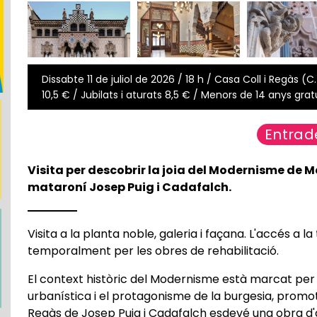
Dissabte 11 de juliol de 2026 / 18 h / Casa Coll i Regàs (
10,5 € / Jubilats i aturats 8,5 € / Menors de 14 anys grat
Entrad
Visita per descobrir la joia del Modernisme de M
mataroní Josep Puig i Cadafalch.
Visita a la planta noble, galeria i façana. L'accés a l
temporalment per les obres de rehabilitació.
El context històric del Modernisme està marcat per l
urbanística i el protagonisme de la burgesia, promot
Regàs de Josep Puig i Cadafalch esdevé una obra d'a