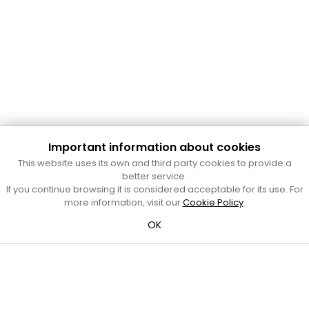
Important information about cookies
Cultura Mataró
This website uses its own and third party cookies to provide a
Ajuntament de Mataró
better service.
C. de Sant Josep, 9 (Mataró, 08302)
If you continue browsing it is considered acceptable for its use. For
Horari d'obertura: dilluns, dimecres i divendres de 10 a 13 h.
more information, visit our
Cookie Policy
.
També podeu contactar-nos a
cultura@ajmataro.cat
o bé
OK
al telèfon al 93 758 23 61
Bústia ciutadana