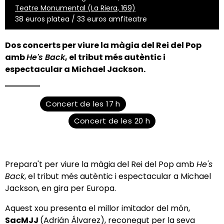
Teatre Monumental (La Riera, 169)
38 euros platea / 33 euros amfiteatre
Dos concerts per viure la màgia del Rei del Pop
amb
He's Back
, el tribut més autèntic i
espectacular a Michael Jackson.
Concert de les 17 h
Concert de les 20 h
Prepara't per viure la màgia del Rei del Pop amb
He's
Back
, el tribut més autèntic i espectacular a Michael
Jackson, en gira per Europa.
Aquest xou presenta el millor imitador del món,
SacMJJ
(Adrián Álvarez), reconegut per la seva