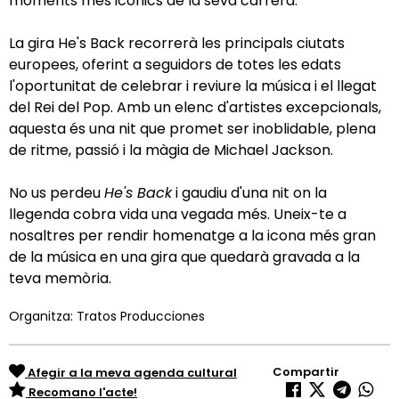
moments més icònics de la seva carrera.
La gira He's Back recorrerà les principals ciutats
europees, oferint a seguidors de totes les edats
l'oportunitat de celebrar i reviure la música i el llegat
del Rei del Pop. Amb un elenc d'artistes excepcionals,
aquesta és una nit que promet ser inoblidable, plena
de ritme, passió i la màgia de Michael Jackson.
No us perdeu
He's Back
i gaudiu d'una nit on la
llegenda cobra vida una vegada més. Uneix-te a
nosaltres per rendir homenatge a la icona més gran
de la música en una gira que quedarà gravada a la
teva memòria.
Organitza: Tratos Producciones
Compartir
Afegir a la meva agenda cultural
Recomano l'acte!