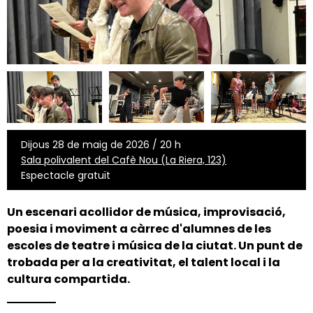
Dijous 28 de maig de 2026 / 20 h
Sala polivalent del Cafè Nou (La Riera, 123)
Espectacle gratuït
Un escenari acollidor de
música, improvisació,
poesia i moviment a càrrec d'alumnes de les
escoles de teatre i música de la ciutat.
Un punt de
trobada per a la creativitat, el talent local i la
cultura compartida.