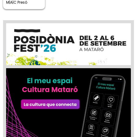
M|A|C Presó