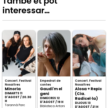
També et pot
interessar…
Concert. Festival
Empedrat de
Concert. Festival
Nosaltres
contes
Nosaltres
Minoria
Gaudi'm el
Alosa + Repic
geni
(Cia.
DIMARTS 11
D'AGOST / 20.30
Radicel·la)
DIMECRES 12
H
D'AGOST / 19 H
DIJOUS 13
Tarannà Parc
Biblioteca Antoni
D'AGOST / 21 H