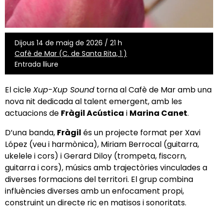
Dijous 14 de maig de 2026 / 21 h
Cafè de Mar (C. de Santa Rita, 1 )
Entrada lliure
El cicle
Xup-Xup Sound
torna al Cafè de Mar amb una
nova nit dedicada al talent emergent, amb les
actuacions de
Fràgil Acústica
i
Marina Canet
.
D’una banda,
Fràgil
és un projecte format per Xavi
López (veu i harmònica), Miriam Berrocal (guitarra,
ukelele i cors) i Gerard Diloy (trompeta, fiscorn,
guitarra i cors), músics amb trajectòries vinculades a
diverses formacions del territori. El grup combina
influències diverses amb un enfocament propi,
construint un directe ric en matisos i sonoritats.