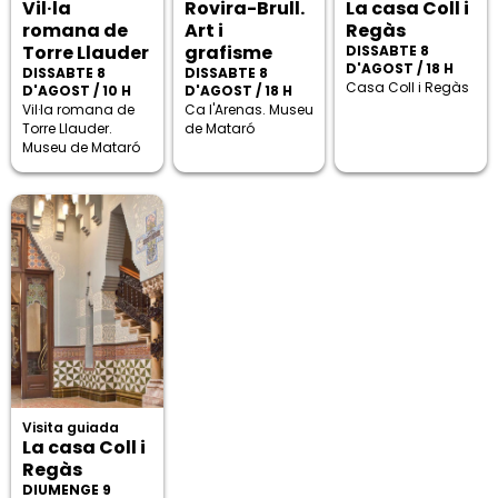
Vil·la
Rovira-Brull.
La casa Coll i
romana de
Art i
Regàs
Torre Llauder
grafisme
DISSABTE 8
D'AGOST / 18 H
DISSABTE 8
DISSABTE 8
Casa Coll i Regàs
D'AGOST / 10 H
D'AGOST / 18 H
Vil·la romana de
Ca l'Arenas. Museu
Torre Llauder.
de Mataró
Museu de Mataró
Visita guiada
La casa Coll i
Regàs
DIUMENGE 9