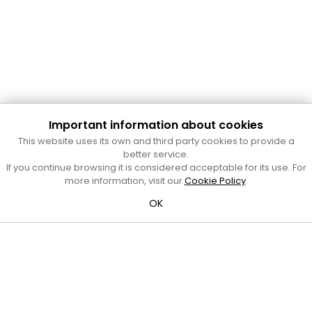
Important information about cookies
Cultura Mataró
This website uses its own and third party cookies to provide a
Ajuntament de Mataró
better service.
C. de Sant Josep, 9 (Mataró, 08302)
If you continue browsing it is considered acceptable for its use. For
Horari d'obertura: dilluns, dimecres i divendres de 10 a 13 h.
more information, visit our
Cookie Policy
.
També podeu contactar-nos a
cultura@ajmataro.cat
o bé
OK
al telèfon al 93 758 23 61
Bústia ciutadana
Crèdits i nota legal