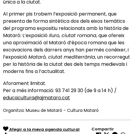
única a la ciutat.
Al primer pis trobem l’exposició permanent, que
presenta de forma sintètica dos dels eixos temàtics
del programa expositiu relacionats amb la història de
Mataró: L’exposició
Iluro, ciutat romana
, que ofereix
una aproximació al Mataró d’època romana que les
excavacions dels darrers anys han permès conèixer, i
l’exposició
Mataró, ciutat mediterrània
, un recorregut
per la història de la ciutat des dels temps medievals i
moderns fins a l’actualitat.
Aforament limitat.
Per a més informació: 93 741 29 30 (de 9 a 14 h) /
educacultura@ajmataro.cat
Organitza: Museu de Mataró - Cultura Mataró
Compartir
Afegir a la meva agenda cultural