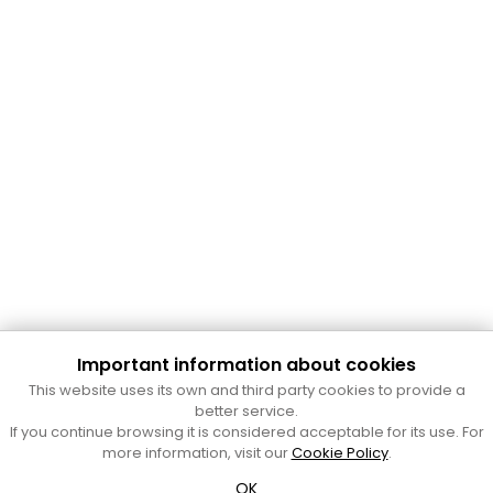
Important information about cookies
This website uses its own and third party cookies to provide a
better service.
Cultura Mataró
If you continue browsing it is considered acceptable for its use. For
more information, visit our
Cookie Policy
.
Ajuntament de Mataró
C. de Sant Josep, 9 (Mataró, 08302)
OK