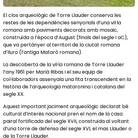
El clos arqueològic de Torre Llauder conserva les
restes de les dependències senyorials d’una vil·la
romana amb paviments decorats amb mosaic,
construïda a l’època d’August (finals del segle I aC),
que va pertànyer al territori de la ciutat romana
d’Iluro (l’antiga Mataró romana).
La descoberta de la vil·la romana de Torre Llauder
l’any 1961 per Marià Ribas i el seu equip de
col·laboradors assenyala una fita transcendent en la
història de l’arqueologia mataronina i catalana del
segle XX.
Aquest important jaciment arqueològic declarat bé
cultural d’interès nacional pren el nom de la casa
pairal fortificada del segle XVII, construïda al voltant
d’una torre de defensa del segle XVI, el mas Llauder o
de la Torre Llauder.