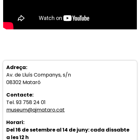
Adreça:
Av. de Lluís Companys, s/n
08302 Mataró
Contacte:
Tel. 93
758 24 01
museum@ajmataro.cat
Horari:
Del 16 de setembre al 14 de juny: cada dissabte
a les 12 h