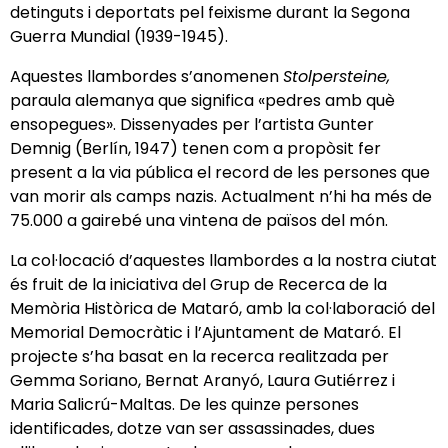
detinguts i deportats pel feixisme durant la Segona
Guerra Mundial (1939-1945).
Aquestes llambordes s’anomenen
Stolpersteine,
paraula alemanya que significa «pedres amb què
ensopegues». Dissenyades per l’artista Gunter
Demnig (Berlín, 1947) tenen com a propòsit fer
present a la via pública el record de les persones que
van morir als camps nazis. Actualment n’hi ha més de
75.000 a gairebé una vintena de països del món.
La col·locació d’aquestes llambordes a la nostra ciutat
és fruit de la iniciativa del Grup de Recerca de la
Memòria Històrica de Mataró, amb la col·laboració del
Memorial Democràtic i l’Ajuntament de Mataró. El
projecte s’ha basat en la recerca realitzada per
Gemma Soriano, Bernat Aranyó, Laura Gutiérrez i
Maria Salicrú-Maltas. De les quinze persones
identificades, dotze van ser assassinades, dues