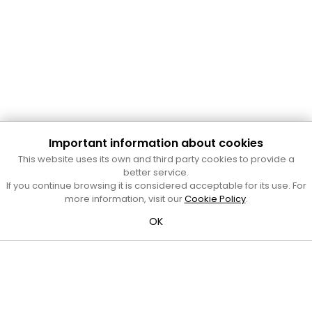
Important information about cookies
Cultura Mataró
This website uses its own and third party cookies to provide a
Ajuntament de Mataró
better service.
C. de Sant Josep, 9 (Mataró, 08302)
If you continue browsing it is considered acceptable for its use. For
Horari d'obertura: dilluns, dimecres i divendres de 10 a 13 h.
more information, visit our
Cookie Policy
.
També podeu contactar-nos a
cultura@ajmataro.cat
o bé
OK
al telèfon al 93 758 23 61
Bústia ciutadana
Crèdits i nota legal