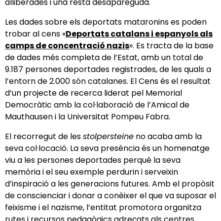
alliberades i una resta desapareguda.
Les dades sobre els deportats mataronins es poden
trobar al cens «
Deportats catalans i espanyols als
camps de concentració nazis
». Es tracta de la base
de dades més completa de l’Estat, amb un total de
9.187 persones deportades registrades, de les quals a
l’entorn de 2.000 són catalanes. El Cens és el resultat
d’un projecte de recerca liderat pel Memorial
Democràtic amb la col·laboració de l’Amical de
Mauthausen i la Universitat Pompeu Fabra.
El recorregut de les
stolpersteine
no acaba amb la
seva col·locació. La seva presència és un homenatge
viu a les persones deportades perquè la seva
memòria i el seu exemple perdurin i serveixin
d’inspiració a les generacions futures. Amb el propòsit
de conscienciar i donar a conèixer el que va suposar el
feixisme i el nazisme, l’entitat promotora organitza
rutes i recursos pedagògics adreçats als centres