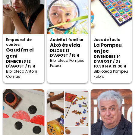
Empedrat de
Activitat familiar
Jocs de taula
Això és vida
La Pompeu
contes
Gaudi'm el
en joc
DIJOUS 13
geni
D'AGOST / 18 H
DIVENDRES 14
Biblioteca Pompeu
DIMECRES 12
D'AGOST / DE
Fabra
D'AGOST / 19 H
10.30 H A 13.30 H
Biblioteca Antoni
Biblioteca Pompeu
Comas
Fabra