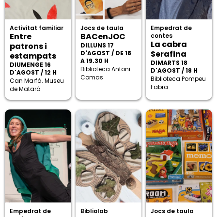
Activitat familiar
Jocs de taula
Empedrat de
Entre
BACenJOC
contes
La cabra
patrons i
DILLUNS 17
Serafina
D'AGOST / DE 18
estampats
A 19.30 H
DIMARTS 18
DIUMENGE 16
Biblioteca Antoni
D'AGOST / 18 H
D'AGOST / 12 H
Comas
Biblioteca Pompeu
Can Marfà. Museu
Fabra
de Mataró
Empedrat de
Bibliolab
Jocs de taula