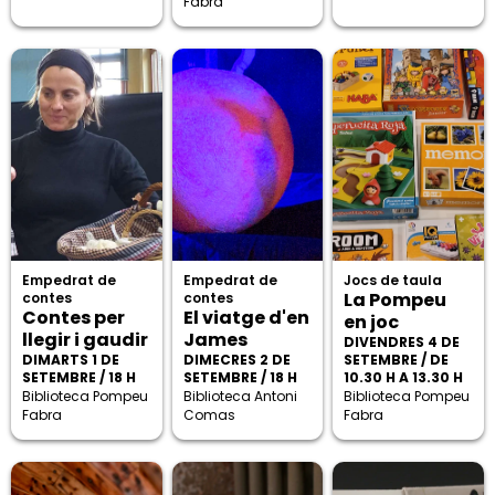
Fabra
Empedrat de
Empedrat de
Jocs de taula
La Pompeu
contes
contes
Contes per
El viatge d'en
en joc
llegir i gaudir
James
DIVENDRES 4 DE
DIMARTS 1 DE
DIMECRES 2 DE
SETEMBRE / DE
SETEMBRE / 18 H
SETEMBRE / 18 H
10.30 H A 13.30 H
Biblioteca Pompeu
Biblioteca Antoni
Biblioteca Pompeu
Fabra
Comas
Fabra