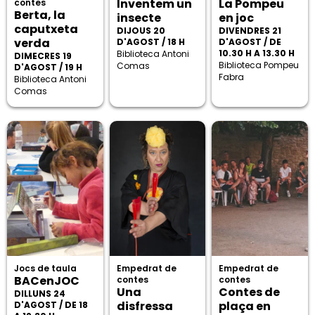
Inventem un
La Pompeu
contes
Berta, la
insecte
en joc
caputxeta
DIJOUS 20
DIVENDRES 21
verda
D'AGOST / 18 H
D'AGOST / DE
10.30 H A 13.30 H
Biblioteca Antoni
DIMECRES 19
Biblioteca Pompeu
Comas
D'AGOST / 19 H
Fabra
Biblioteca Antoni
Comas
Jocs de taula
Empedrat de
Empedrat de
BACenJOC
contes
contes
Una
Contes de
DILLUNS 24
disfressa
plaça en
D'AGOST / DE 18