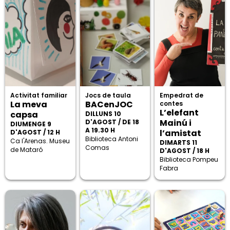
Activitat familiar
Jocs de taula
Empedrat de
La meva
BACenJOC
contes
L’elefant
capsa
DILLUNS 10
Mainú i
D'AGOST / DE 18
DIUMENGE 9
A 19.30 H
l’amistat
D'AGOST / 12 H
Biblioteca Antoni
Ca l'Arenas. Museu
DIMARTS 11
Comas
de Mataró
D'AGOST / 18 H
Biblioteca Pompeu
Fabra