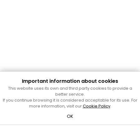
Important information about cookies
Cultura Mataró
This website uses its own and third party cookies to provide a
Ajuntament de Mataró
better service.
C. de Sant Josep, 9 (Mataró, 08302)
If you continue browsing it is considered acceptable for its use. For
Horari d'obertura: dilluns, dimecres i divendres de 10 a 13 h.
more information, visit our
Cookie Policy
.
També podeu contactar-nos a
cultura@ajmataro.cat
o bé
OK
al telèfon al 93 758 23 61
Bústia ciutadana