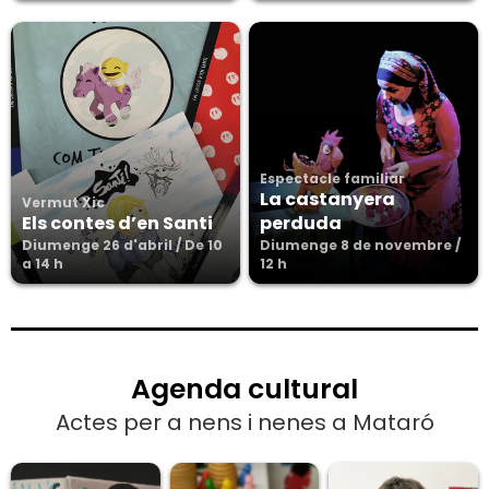
Espectacle familiar
La castanyera
Vermut Xic
Els contes d’en Santi
perduda
Diumenge 26 d'abril / De 10
Diumenge 8 de novembre /
a 14 h
12 h
Agenda cultural
Actes per a nens i nenes a Mataró