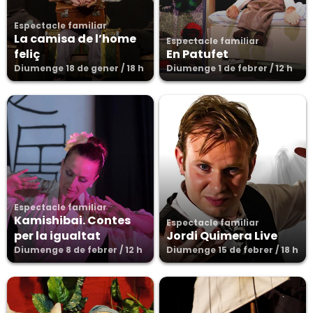
Espectacle familiar
La camisa de l’home
Espectacle familiar
feliç
En Patufet
Diumenge 18 de gener / 18 h
Diumenge 1 de febrer / 12 h
Espectacle familiar
Kamishibai. Contes
Espectacle familiar
per la igualtat
Jordi Quimera Live
Diumenge 8 de febrer / 12 h
Diumenge 15 de febrer / 18 h