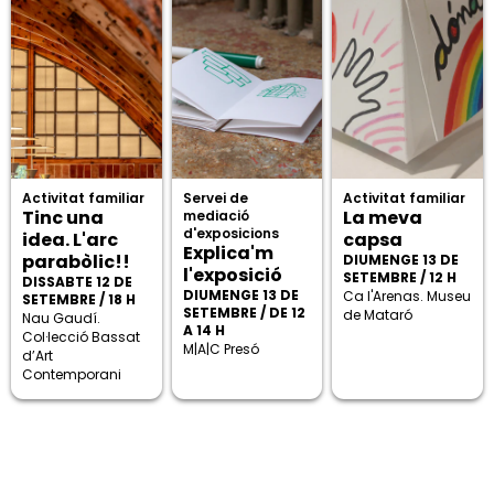
Activitat familiar
Servei de
Activitat familiar
Tinc una
La meva
mediació
d'exposicions
idea. L'arc
capsa
Explica'm
parabòlic!!
DIUMENGE 13 DE
l'exposició
SETEMBRE / 12 H
DISSABTE 12 DE
DIUMENGE 13 DE
Ca l'Arenas. Museu
SETEMBRE / 18 H
SETEMBRE / DE 12
de Mataró
Nau Gaudí.
A 14 H
Col·lecció Bassat
M|A|C Presó
d’Art
Contemporani