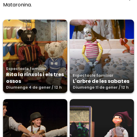
Mataronina.
Espectacle familiar
Rita la rínxols i els tres
Espectacle familiar
ossos
L'arbre de les sabates
Diumenge 4 de gener / 12 h
Diumenge 11 de gener / 12 h