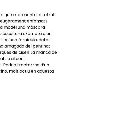
a que representa el retrat
 lleugerament enfonsats
om a model una màscara
a escultura exempta d’un
t en una fornícula, detall
ona amagada del pentinat
rques de cisell. La manca de
at, la situen
. Podria tractar-se d’un
cino, molt actiu en aquesta