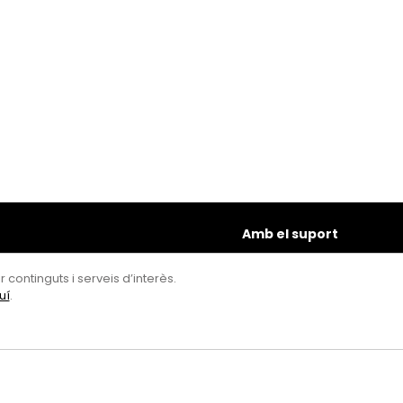
Amb el suport
 continguts i serveis d’interès.
uí
.