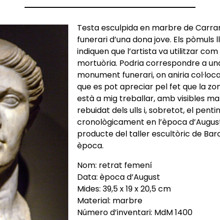
Testa esculpida en marbre de Carrar
funerari d’una dona jove. Els pòmuls
indiquen que l’artista va utilitzar c
mortuòria. Podria correspondre a un
monument funerari, on aniria col·loca
que es pot apreciar pel fet que la z
està a mig treballar, amb visibles ma
rebuidat dels ulls i, sobretot, el pentin
cronològicament en l’època d’August
producte del taller escultòric de Bar
època.
Nom: retrat femení
Data: època d’August
Mides: 39,5 x 19 x 20,5 cm
Material: marbre
Número d’inventari: MdM 1400