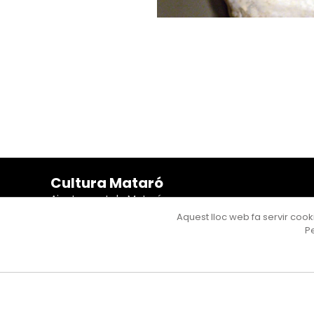
Cultura Mataró
Ajuntament de Mataró
C. de Sant Josep, 9 (Mataró, 08302)
Aquest lloc web fa servir cooki
Horari d'obertura: dilluns, dimecres i divendres de 10 a
Pe
13 h. També podeu contactar-nos a
cultura@ajmataro.cat
o bé al telèfon al 93 758 23 61
Bústia ciutadana