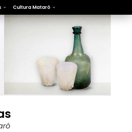
s
Cultura Mataró
as
aró