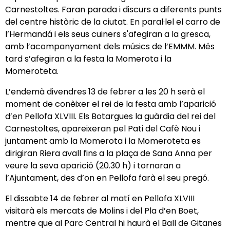
Carnestoltes. Faran parada i discurs a diferents punts
del centre històric de la ciutat. En paral·lel el carro de
l’Hermandá i els seus cuiners s'afegiran a la gresca,
amb l’acompanyament dels músics de l’EMMM. Més
tard s’afegiran a la festa la Momerota i la
Momeroteta.
L’endemà divendres 13 de febrer a les 20 h serà el
moment de conèixer el rei de la festa amb l’aparició
d’en Pellofa XLVIII. Els Botargues la guàrdia del rei del
Carnestoltes, apareixeran pel Pati del Cafè Nou i
juntament amb la Momerota i la Momeroteta es
dirigiran Riera avall fins a la plaça de Sana Anna per
veure la seva aparició (20.30 h) i tornaran a
l’Ajuntament, des d’on en Pellofa farà el seu pregó.
El dissabte 14 de febrer al matí en Pellofa XLVIII
visitarà els mercats de Molins i del Pla d’en Boet,
mentre que al Parc Central hi haurà el Ball de Gitanes