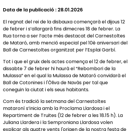
Data de la publicació :
28.01.2026
El regnat del rei de la disbauxa començarà el dijous 12
de febrer i s’allargarà fins dimecres 18 de febrer. La
Rua torna a ser l’acte més destacat del Carnestoltes
de Mataró, amb menció especial pel 10è aniversari del
Ball de Carnestoltes organitzat per l’Esplai Garbí.
Tot i que el gruix dels actes comença el 12 de febrer, el
dissabte 7 de febrer hi haurà el “Rebombori de la
Mulassa” en el qual la Mulassa de Mataró convidarà el
Ball de Cotonines i l'Òliva de Navàs per tal que
coneguin la ciutat i els seus habitants.
Com és tradició la setmana del Carnestoltes
mataroní s’inicia amb la Proclama Llardosa i el
Repartiment de Truites (12 de febrer a les 18.15 h). La
Juliana Llardera i la Semproniana Llardosa volen
explicar als quatre vents l'origen de la nostra festa de