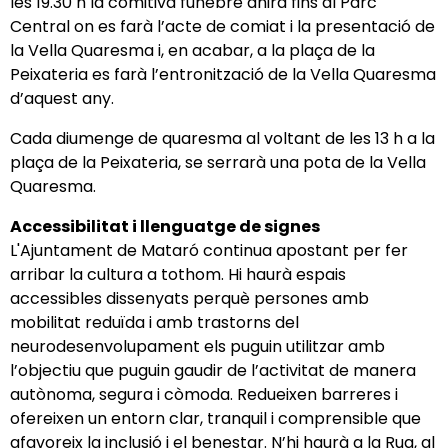
les 19.30 h la comitiva fúnebre anirà fins al Parc
Central on es farà l’acte de comiat i la presentació de
la Vella Quaresma i, en acabar, a la plaça de la
Peixateria es farà l’entronització de la Vella Quaresma
d’aquest any.
Cada diumenge de quaresma al voltant de les 13 h a la
plaça de la Peixateria, se serrarà una pota de la Vella
Quaresma.
Accessibilitat i llenguatge de signes
L'Ajuntament de Mataró continua apostant per fer
arribar la cultura a tothom. Hi haurà espais
accessibles dissenyats perquè persones amb
mobilitat reduïda i amb trastorns del
neurodesenvolupament els puguin utilitzar amb
l’objectiu que puguin gaudir de l’activitat de manera
autònoma, segura i còmoda. Redueixen barreres i
ofereixen un entorn clar, tranquil i comprensible que
afavoreix la inclusió i el benestar. N’hi haurà a la Rua, al