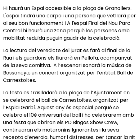
Hi haurà un Espai accessible a la plaça de Granollers.
L'espai tindrà una carpa i una persona que vetllarà per
al seu bon funcionament i A l'espai Firal del Nou Parc
Central hi haurà una zona perquè les persones amb
mobilitat reduïda puguin gaudir de la celebració.
La lectura del veredicte del jurat es farà al final de la
Rua i els guardons els lliurarà en Pellofa, acompanyat
de la seva comitiva. A l’escenari sonarà la música de
Bossanoya, un concert organitzat per l’entitat Ball de
Carnestoltes.
La festa es traslladarà a la plaça de l’Ajuntament on
se celebrarà el ball de Carnestoltes, organitzat per
l’Esplai Garbí. Aquest any és especial perquè se
celebra el 10è aniversari del ball i ho celebrarem amb
una festa que obriran els PD Bingos Show Crew,
continuaran els mataronins Ignorantes i la seva
recepta d’energia, humor i disfresses, per tancar la nit