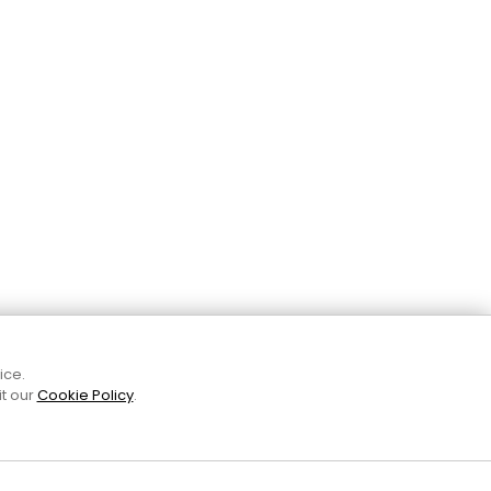
ice.
Amb el suport
it our
Cookie Policy
.