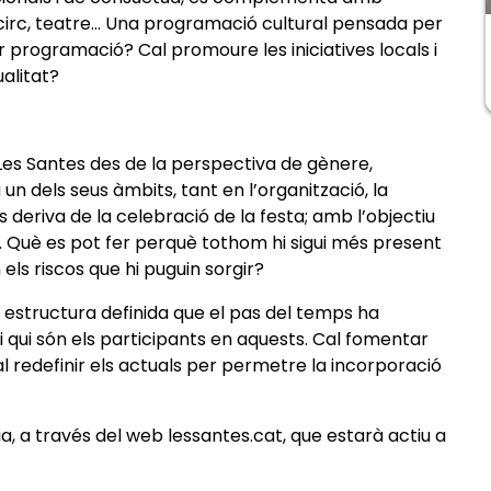
, circ, teatre... Una programació cultural pensada per
or programació? Cal promoure les iniciatives locals i
alitat?
Les Santes des de la perspectiva de gènere,
un dels seus àmbits, tant en l’organització, la
s deriva de la celebració de la festa; amb l’objectiu
ts. Què es pot fer perquè tothom hi sigui més present
ls riscos que hi puguin sorgir?
estructura definida que el pas del temps ha
i qui són els participants en aquests. Cal fomentar
l redefinir els actuals per permetre la incorporació
ia, a través del web lessantes.cat, que estarà actiu a