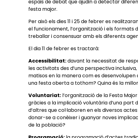
espais de debat que ajudin a detectar diferent
festa major.
Per això els dies 11 i 25 de febrer es realitz
el funcionament, l’organització i els formats
treballar i consensuar amb els diferents agen
El dia 11 de febrer es tractarà:
Accessibilitat:
davant la necessitat de resp
les activitats des d’una perspectiva inclusiva,
matisos en la manera com es desenvolupen al
una festa oberta a tothom? Quina és la millo
Voluntariat:
l’organització de la Festa Major 
gràcies a la implicació voluntària d’una part 
d’altres que col·laboren en els diversos act
donar-se a conèixer i guanyar noves implica
de la població?
Programació:
la programació d’actes tradi