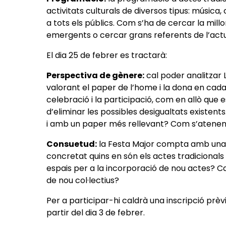
activitats culturals de diversos tipus: música
a tots els públics. Com s’ha de cercar la mill
emergents o cercar grans referents de l’actu
El dia 25 de febrer es tractarà:
Perspectiva de gènere:
cal poder analitzar 
valorant el paper de l’home i la dona en cada 
celebració i la participació, com en allò que e
d’eliminar les possibles desigualtats existen
i amb un paper més rellevant? Com s’atenen e
Consuetud:
la Festa Major compta amb una 
concretat quins en són els actes tradicionals 
espais per a la incorporació de nou actes? Ca
de nou col·lectius?
Per a participar-hi caldrà una inscripció prèv
partir del dia 3 de febrer.