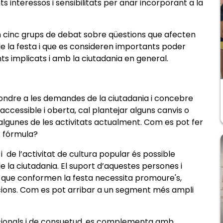
s interessos i sensibilitats per anar incorporant a la
aran cinc grups de debat sobre qüestions que afecten
 de la festa i que es consideren importants poder
ts implicats i amb la ciutadania en general.
ondre a les demandes de la ciutadania i concebre
 accessible i oberta, cal plantejar alguns canvis o
gunes de les activitats actualment. Com es pot fer
r fórmula?
i de l’activitat de cultura popular és possible
de la ciutadania. El suport d’aquestes persones i
es que conformen la festa necessita promoure's,
cions. Com es pot arribar a un segment més ampli
cionals i de consuetud, es complementa amb