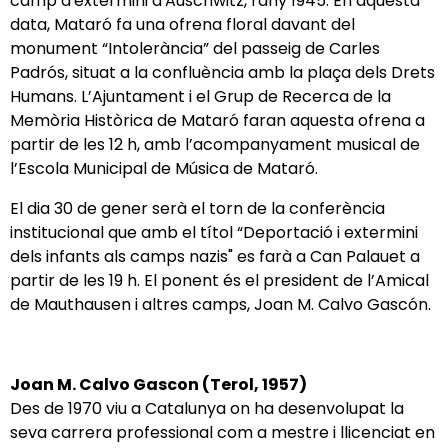
camp d'extermini d'Auschwitz, l'any 1945. En aquesta
data, Mataró fa una ofrena floral davant del
monument “Intolerància” del passeig de Carles
Padrós, situat a la confluència amb la plaça dels Drets
Humans. L’Ajuntament i el Grup de Recerca de la
Memòria Històrica de Mataró faran aquesta ofrena a
partir de les 12 h, amb l’acompanyament musical de
l’Escola Municipal de Música de Mataró.
El dia 30 de gener serà el torn de la conferència
institucional que amb el títol “Deportació i extermini
dels infants als camps nazis" es farà a Can Palauet a
partir de les 19 h. El ponent és el president de l’Amical
de Mauthausen i altres camps, Joan M. Calvo Gascón.
Joan M. Calvo Gascon (Terol, 1957)
Des de 1970 viu a Catalunya on ha desenvolupat la
seva carrera professional com a mestre i llicenciat en