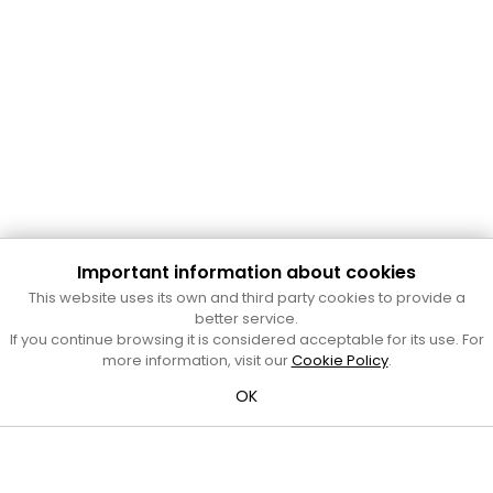
Important information about cookies
This website uses its own and third party cookies to provide a
better service.
Cultura Mataró
If you continue browsing it is considered acceptable for its use. For
more information, visit our
Cookie Policy
.
Ajuntament de Mataró
C. de Sant Josep, 9 (Mataró, 08302)
OK
Horari d'obertura: dilluns, dimecres i divendres de 10 a 13 h.
També podeu contactar-nos a
cultura@ajmataro.cat
o bé
al telèfon al 93 758 23 61
Bústia ciutadana