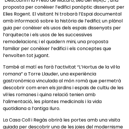
“Descobrim la Presó de Mataró, seu del M|A|C”, una
proposta per conèixer l’edifici panòptic dissenyat per
Elies Rogent. El visitant hi trobarà l’Espai documental
amb informació sobre la història de l’edifici; un plànol
guia per conèixer els usos dels espais dissenyats per
l’arquitecte i els usos de les successives
remodelacions; i el quadern mini, una proposta
familiar per conèixer l’edifici i els conceptes que
l’envolten tot jugant.
També al matí es farà l’activitat “L’Hortus de la vil·la
romana” a Torre Llauder, una experiència
gastronòmica vinculada al món romà que permetrà
descobrir com eren els jardins i espais de cultiu de les
vil·les romanes i quina relació tenien amb
l’alimentació, les plantes medicinals i la vida
quotidiana a l’antiga Iluro.
La Casa Coll i Regàs obrirà les portes amb una visita
guiada per descobrir una de les joies del modernisme