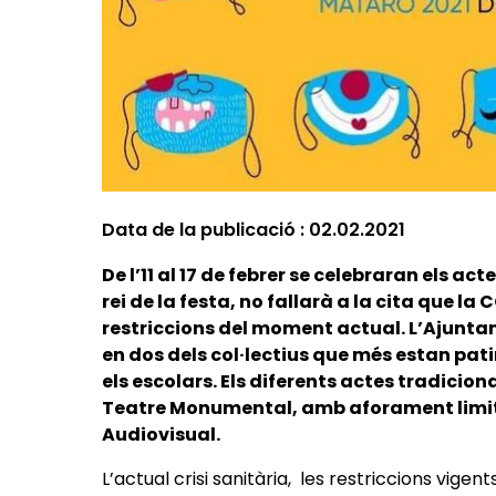
Data de la publicació :
02.02.2021
De l’11 al 17 de febrer se celebraran els act
rei de la festa, no fallarà a la cita que la
restriccions del moment actual. L’Ajuntam
en dos dels col·lectius que més estan pati
els escolars. Els diferents actes tradicio
Teatre Monumental, amb aforament limita
Audiovisual.
L’actual crisi sanitària, les restriccions vigen