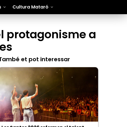
s
Cultura Mataró
el protagonisme a
ies
També et pot interessar