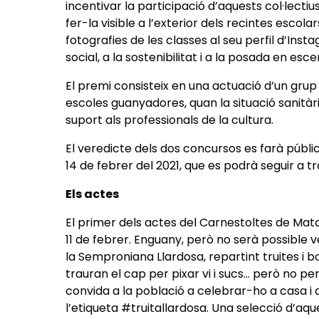
incentivar la participació d’aquests col·lectius,
fer-la visible a l’exterior dels recintes escola
fotografies de les classes al seu perfil d’Insta
social, a la sostenibilitat i a la posada en esc
El premi consisteix en una actuació d’un grup
escoles guanyadores, quan la situació sanit
suport als professionals de la cultura.
El veredicte dels dos concursos es farà públic
14 de febrer del 2021, que es podrà seguir a t
Els actes
El primer dels actes del Carnestoltes de Matar
11 de febrer. Enguany, però no serà possible v
la Semproniana Llardosa, repartint truites i b
trauran el cap per pixar vi i sucs... però no pe
convida a la població a celebrar-ho a casa i 
l’etiqueta #truitallardosa. Una selecció d’aq