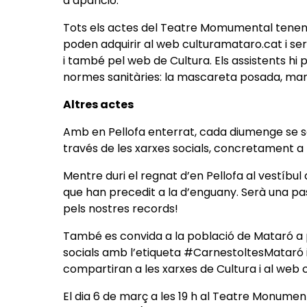
d’aparició.
Tots els actes del Teatre Momumental tenen 
poden adquirir al web culturamataro.cat i s
i també pel web de Cultura. Els assistents hi 
normes sanitàries: la mascareta posada, mante
Altres actes
Amb en Pellofa enterrat, cada diumenge se se
través de les xarxes socials, concretament a
Mentre duri el regnat d’en Pellofa al vestíbul
que han precedit a la d’enguany. Serà una pas
pels nostres records!
També es convida a la població de Mataró a pu
socials amb l’etiqueta #CarnestoltesMataró i
compartiran a les xarxes de Cultura i al web
El dia 6 de març a les 19 h al Teatre Monumen