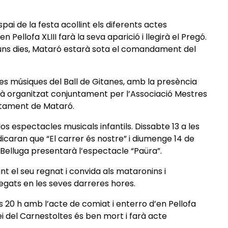
pai de la festa acollint els diferents actes
n Pellofa XLIII farà la seva aparició i llegirà el Pregó.
er uns dies, Mataró estarà sota el comandament del
 les músiques del Ball de Gitanes, amb la presència
està organitzat conjuntament per l’Associació Mestres
untament de Mataró.
os espectacles musicals infantils. Dissabte 13 a les
dicaran que “El carrer és nostre” i diumenge 14 de
La Belluga presentarà l’espectacle “Paüra”.
nt el seu regnat i convida als mataronins i
legats en les seves darreres hores.
s 20 h amb l’acte de comiat i enterro d’en Pellofa
ei del Carnestoltes és ben mort i farà acte