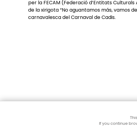
per la FECAM (Federació d’Entitats Culturals
de la xirigota “No aguantamos más, vamos d
carnavalesca del Carnaval de Cadis.
Cultura Mataró
Thi
If you continue bro
Ajuntament de Mataró
C. de Sant Josep, 9 (Mataró, 08302)