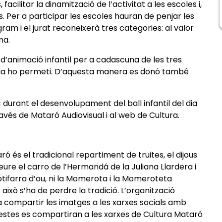
 facilitar la dinamització de l’activitat a les escoles i,
rs. Per a participar les escoles hauran de penjar les
gram i el jurat reconeixerà tres categories: al valor
ena.
 d’animació infantil per a cadascuna de les tres
ària ho permeti. D’aquesta manera es donó també
 durant el desenvolupament del ball infantil del dia
ravés de Mataró Audiovisual i al web de Cultura.
ó és el tradicional repartiment de truites, el dijous
eure el carro de l’Hermandá de la Juliana Llardera i
otifarra d’ou, ni la Momerota i la Momeroteta
r això s’ha de perdre la tradició. L’organització
a compartir les imatges a les xarxes socials amb
uestes es compartiran a les xarxes de Cultura Mataró