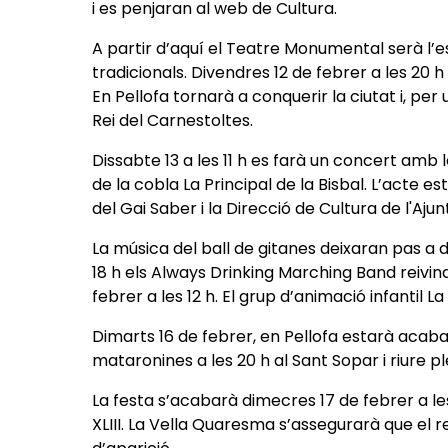
i es penjaran al web de Cultura.
A partir d’aquí el Teatre Monumental serà l’es
tradicionals. Divendres 12 de febrer a les 20 h e
En Pellofa tornarà a conquerir la ciutat i, p
Rei del Carnestoltes.
Dissabte 13 a les 11 h es farà un concert amb
de la cobla La Principal de la Bisbal. L’acte 
del Gai Saber i la Direcció de Cultura de l'Aj
La música del ball de gitanes deixaran pas a d
18 h els Always Drinking Marching Band reivin
febrer a les 12 h. El grup d’animació infantil 
Dimarts 16 de febrer, en Pellofa estarà acaba
mataronines a les 20 h al Sant Sopar i riure p
La festa s’acabarà dimecres 17 de febrer a le
XLIII. La Vella Quaresma s’assegurarà que el r