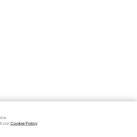
ice.
Amb el suport
it our
Cookie Policy
.