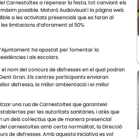
del Carnestoltes a repensar la festa, tot canviant els
màxim possible. Mataró Audiovisual i la pàgina web
ble a les activitats presencials que es faran al
s limitacions d’aforament al 50%.
t l’Ajuntament ha apostat per fomentar la
esidències i als escolars.
 el nom del concurs de disfresses en el qual podran
 Gent Gran. Els centres participants enviaran
lor disfressa, la millor ambientació i el millor
litzar una rua de Carnestoltes que garanteixi
ablertes per les autoritats sanitàries, i atès que
ón un dels col·lectius que de manera presencial
del carnestoltes amb certa normalitat, la Direcció
urs de disfresses. Amb aquesta iniciativa es vol