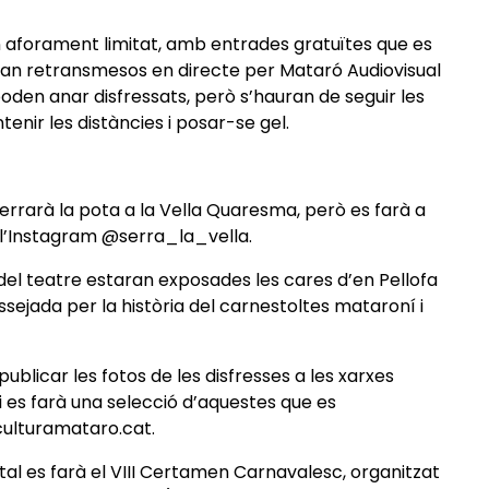
aforament limitat, amb entrades gratuïtes que es
eran retransmesos en directe per Mataró Audiovisual
poden anar disfressats, però s’hauran de seguir les
nir les distàncies i posar-se gel.
rrarà la pota a la Vella Quaresma, però es farà a
 l’Instagram @serra_la_vella.
 del teatre estaran exposades les cares d’en Pellofa
sejada per la història del carnestoltes mataroní i
blicar les fotos de les disfresses a les xarxes
 es farà una selecció d’aquestes que es
 culturamataro.cat.
tal es farà el VIII Certamen Carnavalesc, organitzat