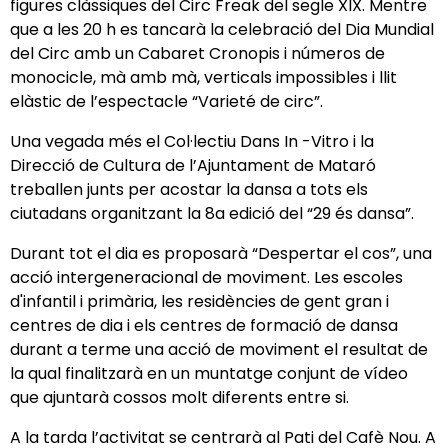
figures clàssiques del Circ Freak del segle XIX. Mentre
que a les 20 h es tancarà la celebració del Dia Mundial
del Circ amb un Cabaret Cronopis i números de
monocicle, mà amb mà, verticals impossibles i llit
elàstic de l’espectacle “Varieté de circ”.
Una vegada més el Col·lectiu Dans In -Vitro i la
Direcció de Cultura de l’Ajuntament de Mataró
treballen junts per acostar la dansa a tots els
ciutadans organitzant la 8a edició del “29 és dansa”.
Durant tot el dia es proposarà “Despertar el cos”, una
acció intergeneracional de moviment. Les escoles
d'infantil i primària, les residències de gent gran i
centres de dia i els centres de formació de dansa
durant a terme una acció de moviment el resultat de
la qual finalitzarà en un muntatge conjunt de vídeo
que ajuntarà cossos molt diferents entre si.
A la tarda l’activitat se centrarà al Pati del Cafè Nou. A