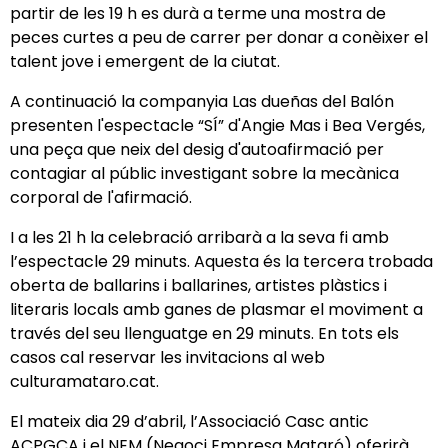
partir de les 19 h es durà a terme una mostra de
peces curtes a peu de carrer per donar a conèixer el
talent jove i emergent de la ciutat.
A continuació la companyia Las dueñas del Balón
presenten l'espectacle “SÍ” d'Angie Mas i Bea Vergés,
una peça que neix del desig d'autoafirmació per
contagiar al públic investigant sobre la mecànica
corporal de l'afirmació.
I a les 21 h la celebració arribarà a la seva fi amb
l’espectacle 29 minuts. Aquesta és la tercera trobada
oberta de ballarins i ballarines, artistes plàstics i
literaris locals amb ganes de plasmar el moviment a
través del seu llenguatge en 29 minuts. En tots els
casos cal reservar les invitacions al web
culturamataro.cat.
El mateix dia 29 d’abril, l’Associació Casc antic
ACPGCA i el NEM (Negoci Empresa Mataró) oferirà