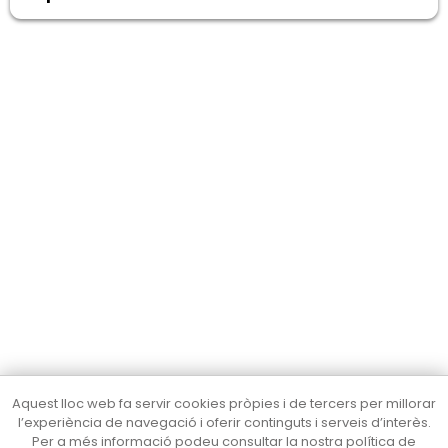
Aquest lloc web fa servir cookies pròpies i de tercers per millorar
l’experiència de navegació i oferir continguts i serveis d’interès.
Cultura Mataró
Per a més informació podeu consultar la nostra política de