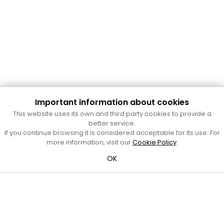
Important information about cookies
This website uses its own and third party cookies to provide a
better service.
Cultura Mataró
If you continue browsing it is considered acceptable for its use. For
more information, visit our
Cookie Policy
.
Ajuntament de Mataró
C. de Sant Josep, 9 (Mataró, 08302)
OK
Horari d'obertura: dilluns, dimecres i divendres de 10 a 13 h.
També podeu contactar-nos a
cultura@ajmataro.cat
o bé
al telèfon al 93 758 23 61
Bústia ciutadana