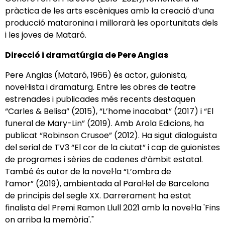
pràctica de les arts escèniques amb la creació d’una
producció mataronina i millorarà les oportunitats dels
i les joves de Mataró.
Direcció i dramatúrgia de Pere Anglas
Pere Anglas (Mataró, 1966) és actor, guionista,
novel·lista i dramaturg. Entre les obres de teatre
estrenades i publicades més recents destaquen
“Carles & Belisa” (2015), “L’home inacabat” (2017) i “El
funeral de Mary-Lin” (2019). Amb Arola Edicions, ha
publicat “Robinson Crusoe” (2012). Ha sigut dialoguista
del serial de TV3 “El cor de la ciutat” i cap de guionistes
de programes i sèries de cadenes d’àmbit estatal.
També és autor de la novel·la “L’ombra de
l’amor” (2019), ambientada al Paral·lel de Barcelona
de principis del segle XX. Darrerament ha estat
finalista del Premi Ramon Llull 2021 amb la novel·la 'Fins
on arriba la memòria'."