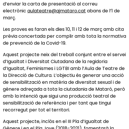
d’enviar la carta de presentació al correu
electrònic
aulateatre@ajmataro.cat
abans de l’1 de
març.
Les proves es faran els dies 10, 11 i 12 de març amb cita
prèvia concertada per complir amb tota la normativa
de prevenció de la Covid-19.
Aquest projecte neix del treball conjunt entre el servei
d’Igualtat i Diversitat Ciutadana de la regidoria
d’Igualtat, Feminismes i LGTBI amb l’Aula de Teatre de
la Direcció de Cultura. L’objectiu és generar una acció
de sensibilització en matèria de diversitat sexual i de
gènere adreçada a tota la ciutadania de Mataró, però
amb la intenció que sigui una producció teatral de
sensibilització de referència i per tant que tingui
recorregut per tot el territori.
Aquest projecte, inclòs en el III Pla d’Igualtat de
Gènere i en el Pla Jove (2018-2021), fomentarà la