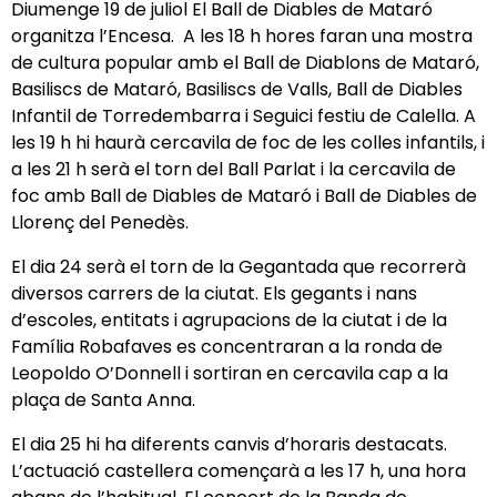
Diumenge 19 de juliol El Ball de Diables de Mataró
organitza l’Encesa. A les 18 h hores faran una mostra
de cultura popular amb el Ball de Diablons de Mataró,
Basiliscs de Mataró, Basiliscs de Valls, Ball de Diables
Infantil de Torredembarra i Seguici festiu de Calella. A
les 19 h hi haurà cercavila de foc de les colles infantils, i
a les 21 h serà el torn del Ball Parlat i la cercavila de
foc amb Ball de Diables de Mataró i Ball de Diables de
Llorenç del Penedès.
El dia 24 serà el torn de la Gegantada que recorrerà
diversos carrers de la ciutat. Els gegants i nans
d’escoles, entitats i agrupacions de la ciutat i de la
Família Robafaves es concentraran a la ronda de
Leopoldo O’Donnell i sortiran en cercavila cap a la
plaça de Santa Anna.
El dia 25 hi ha diferents canvis d’horaris destacats.
L’actuació castellera començarà a les 17 h, una hora