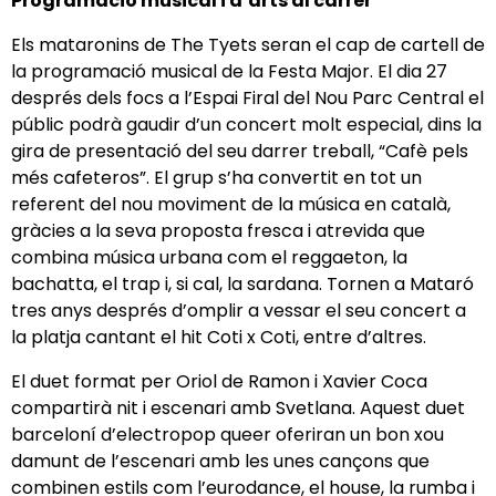
Programació musical i d’arts al carrer
Els mataronins de The Tyets seran el cap de cartell de
la programació musical de la Festa Major. El dia 27
després dels focs a l’Espai Firal del Nou Parc Central el
públic podrà gaudir d’un concert molt especial, dins la
gira de presentació del seu darrer treball, “Cafè pels
més cafeteros”. El grup s’ha convertit en tot un
referent del nou moviment de la música en català,
gràcies a la seva proposta fresca i atrevida que
combina música urbana com el reggaeton, la
bachatta, el trap i, si cal, la sardana. Tornen a Mataró
tres anys després d’omplir a vessar el seu concert a
la platja cantant el hit Coti x Coti, entre d’altres.
El duet format per Oriol de Ramon i Xavier Coca
compartirà nit i escenari amb Svetlana. Aquest duet
barceloní d’electropop queer oferiran un bon xou
damunt de l’escenari amb les unes cançons que
combinen estils com l’eurodance, el house, la rumba i