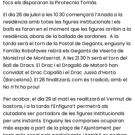
focs els dispararan la Pirotecnia Tomás.
El dia 28 de juliol a les 10.30 començarà l’Anada a la
residència amb totes les figures institucionals i els
balls es faran en el moment que les figures arribin a la
residència, abans de la ballada de sardanes. A la
tarda serà el torn de la Postal de Gegants, enguany la
Família Robafaves rebrà els Gegants de Viserta de
Monistrol de Montserrat. A les 21.30 h serà el torn del
Ball de Dracs. El Drac i el Dragalió de Mataró han
convidat el Drac Capallà i el Drac Jussà d’Horta
(Barcelona). El 28 finalitzarà, com és tradició, amb el
No n’hi ha prou!
Per acabar, el dia 29 al matí es realitzarà el Vermut de
bastons, i a la tarda l’Enfigura’t permetrà als
ciutadans ser portadors de les figures institucionals
per uns instants. Enguany les comparses ocuparan
més espais a part de la plaça de l’Ajuntament per