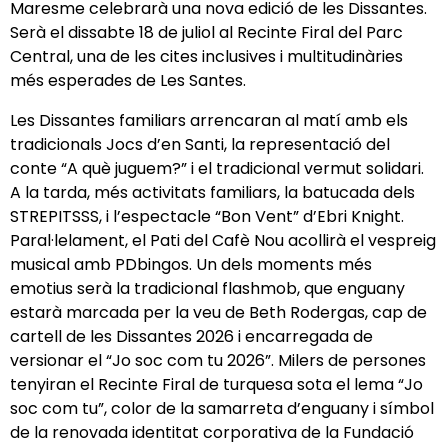
Maresme celebrarà una nova edició de les Dissantes.
Serà el dissabte 18 de juliol al Recinte Firal del Parc
Central, una de les cites inclusives i multitudinàries
més esperades de Les Santes.
Les Dissantes familiars arrencaran al matí amb els
tradicionals Jocs d’en Santi, la representació del
conte “A què juguem?” i el tradicional vermut solidari.
A la tarda, més activitats familiars, la batucada dels
STREPITSSS, i l’espectacle “Bon Vent” d’Ebri Knight.
Paral·lelament, el Pati del Cafè Nou acollirà el vespreig
musical amb PDbingos. Un dels moments més
emotius serà la tradicional flashmob, que enguany
estarà marcada per la veu de Beth Rodergas, cap de
cartell de les Dissantes 2026 i encarregada de
versionar el “Jo soc com tu 2026”. Milers de persones
tenyiran el Recinte Firal de turquesa sota el lema “Jo
soc com tu”, color de la samarreta d’enguany i símbol
de la renovada identitat corporativa de la Fundació