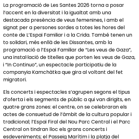
La programació de Les Santes 2026 torna a posar
l’accent en la diversitat i la igualtat amb una
destacada presència de veus femenines, i amb el
signat per a persones sordes a totes les hores del
conte de L’Espai Familiar i a la Crida. També tenen un
to solidari, més enllà de les Dissantes, amb la
programació a l’Espai Familiar de “Les veus de Gaza”,
una instal·lació de titelles que porten les veus de Gaza,
i “In Continuo”, un espectacle participatiu de la
companyia Kamchàtka que gira al voltant del fet
migratori.
Els concerts i espectacles s’agrupen segons el tipus
d’oferta i els segments de públic a qui van dirigits, en
quatre grans zones: el centre, on se celebraran els
actes de consuetud de l’àmbit de la cultura popular i
tradicional; l’Espai Firal del Nou Parc Central i el Parc
Central on tindran lloc els grans concerts i
esdeveniments; el Passeig Marítim i la platja del