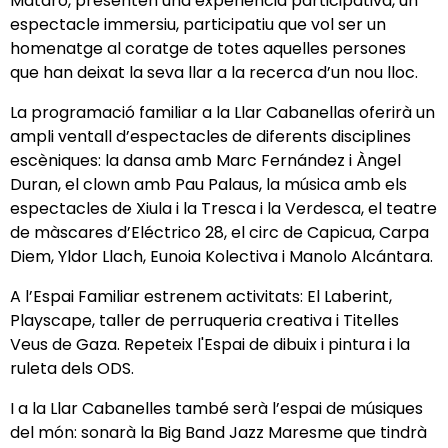
Mataró
,
presenten una experiència participativa, un
espectacle immersiu, participatiu que vol ser un
homenatge al coratge de totes aquelles persones
que han deixat la seva llar a la recerca d’un nou lloc.
La programació familiar a la Llar Cabanellas oferirà un
ampli ventall d’espectacles de diferents disciplines
escèniques: la dansa amb Marc Fernández i Àngel
Duran, el clown amb Pau Palaus, la música amb els
espectacles de Xiula i la Tresca i la Verdesca, el teatre
de màscares d’Eléctrico 28, el circ de Capicua, Carpa
Diem, Yldor Llach, Eunoia Kolectiva i Manolo Alcántara.
A l’Espai Familiar estrenem activitats: El Laberint,
Playscape, taller de perruqueria creativa i Titelles
Veus de Gaza. Repeteix l'Espai de dibuix i pintura i la
ruleta dels ODS.
I a la Llar Cabanelles també serà l’espai de músiques
del món: sonarà la Big Band Jazz Maresme que tindrà