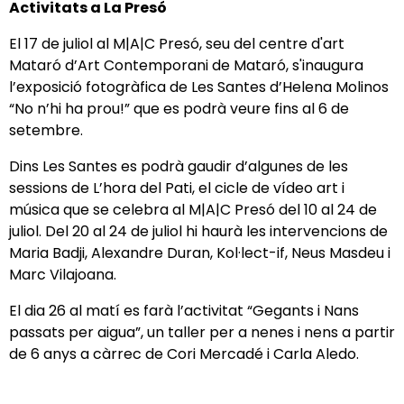
Activitats a La Presó
El 17 de juliol al M|A|C Presó, seu del centre d'art
Mataró d’Art Contemporani de Mataró, s'inaugura
l’exposició fotogràfica de Les Santes d’Helena Molinos
“No n’hi ha prou!” que es podrà veure fins al 6 de
setembre.
Dins Les Santes es podrà gaudir d’algunes de les
sessions de L’hora del Pati, el cicle de vídeo art i
música que se celebra al M|A|C Presó del 10 al 24 de
juliol. Del 20 al 24 de juliol hi haurà les intervencions de
Maria Badji, Alexandre Duran, Kol·lect-if, Neus Masdeu i
Marc Vilajoana.
El dia 26 al matí es farà l’activitat “Gegants i Nans
passats per aigua”, un taller per a nenes i nens a partir
de 6 anys a càrrec de Cori Mercadé i Carla Aledo.