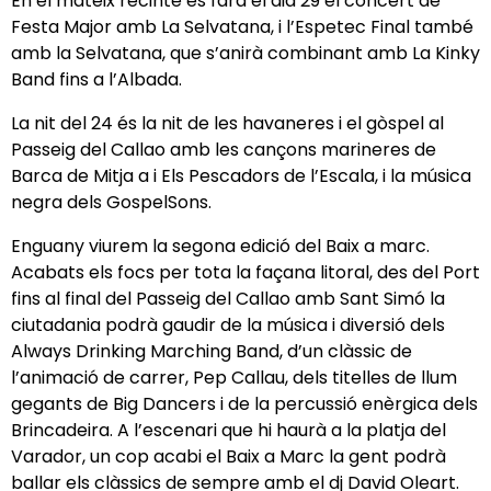
En el mateix recinte es farà el dia 29 el concert de
Festa Major amb La Selvatana, i l’Espetec Final també
amb la Selvatana, que s’anirà combinant amb La Kinky
Band fins a l’Albada.
La nit del 24 és la nit de les havaneres i el gòspel al
Passeig del Callao amb les cançons marineres de
Barca de Mitja a i Els Pescadors de l’Escala, i la música
negra dels GospelSons.
Enguany viurem la segona edició del Baix a marc.
Acabats els focs per tota la façana litoral, des del Port
fins al final del Passeig del Callao amb Sant Simó la
ciutadania podrà gaudir de la música i diversió dels
Always Drinking Marching Band, d’un clàssic de
l’animació de carrer, Pep Callau, dels titelles de llum
gegants de Big Dancers i de la percussió enèrgica dels
Brincadeira. A l’escenari que hi haurà a la platja del
Varador, un cop acabi el Baix a Marc la gent podrà
ballar els clàssics de sempre amb el dj David Oleart.