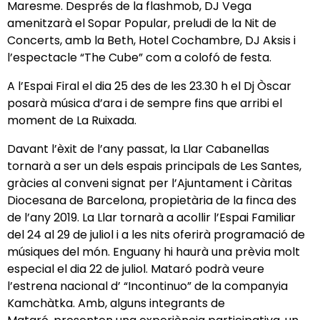
Maresme. Després de la flashmob, DJ Vega
amenitzarà el Sopar Popular, preludi de la Nit de
Concerts, amb la Beth, Hotel Cochambre, DJ Aksis i
l’espectacle “The Cube” com a colofó de festa.
A l’Espai Firal el dia 25 des de les 23.30 h el Dj Òscar
posarà música d’ara i de sempre fins que arribi el
moment de La Ruixada.
Davant l’èxit de l’any passat, la Llar Cabanellas
tornarà a ser un dels espais principals de Les Santes,
gràcies al conveni signat per l’Ajuntament i Càritas
Diocesana de Barcelona, propietària de la finca des
de l’any 2019. La Llar tornarà a acollir l’Espai Familiar
del 24 al 29 de juliol i a les nits oferirà programació de
músiques del món. Enguany hi haurà una prèvia molt
especial el dia 22 de juliol. Mataró podrà veure
l’estrena nacional d’ “Incontinuo” de la companyia
Kamchàtka. Amb, alguns integrants de