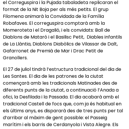
el Correguspira i la Pujada tabaladeta replicaran el
format de la Nit Boja per als més petits. El grup
Filomena animarà la Convidada de la Família
Robafaves. El correguspira comptarà amb la
Momeroteta i el Dragalió, i els convidats: Ball de
Diablons de Mataró i el Basilisc Petit, Diables infantils
de La Llàntia, Diablons Diabòlics de Vilassar de Dalt,
Gafarronet de Premià de Mar i Drac Petit de
Granollers.
El 27 de juliol tindrà l’estructura tradicional del dia de
Les Santes. El dia de les patrones de la ciutat
començarà amb les tradicionals Matinades des de
diferents punts de la ciutat, a continuació l’Anada a
ofici, la Desfilada i la Passada. El dia acabarà amb el
tradicional Castell de focs que, com ja és habitual en
els últims anys, es dispararà des de tres punts per tal
d’arribar al màxim de gent possible: el Passeig
marítim i els barris de Cerdanyola i Vista Alegre. Els