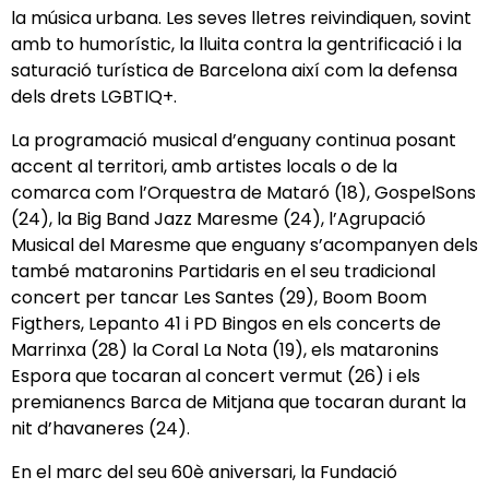
la música urbana. Les seves lletres reivindiquen, sovint
amb to humorístic, la lluita contra la gentrificació i la
saturació turística de Barcelona així com la defensa
dels drets LGBTIQ+.
La programació musical d’enguany continua posant
accent al territori, amb artistes locals o de la
comarca com l’Orquestra de Mataró (18), GospelSons
(24), la Big Band Jazz Maresme (24), l’Agrupació
Musical del Maresme que enguany s’acompanyen dels
també mataronins Partidaris en el seu tradicional
concert per tancar Les Santes (29), Boom Boom
Figthers, Lepanto 41 i PD Bingos en els concerts de
Marrinxa (28) la Coral La Nota (19), els mataronins
Espora que tocaran al concert vermut (26) i els
premianencs Barca de Mitjana que tocaran durant la
nit d’havaneres (24).
En el marc del seu 60è aniversari, la Fundació