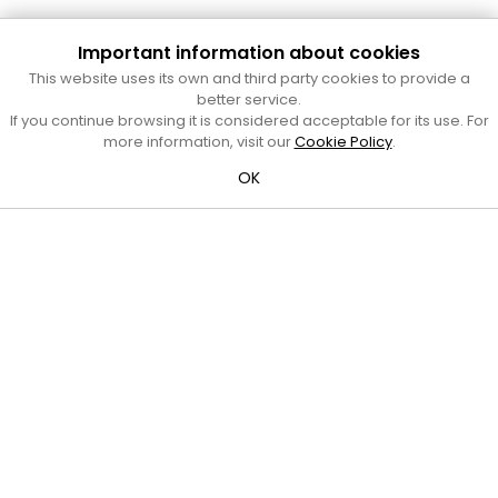
Important information about cookies
This website uses its own and third party cookies to provide a
better service.
Cultura Mataró
If you continue browsing it is considered acceptable for its use. For
more information, visit our
Cookie Policy
.
Ajuntament de Mataró
C. de Sant Josep, 9 (Mataró, 08302)
OK
Horari d'obertura: dilluns, dimecres i divendres de 10 a 13 h.
També podeu contactar-nos a
cultura@ajmataro.cat
o bé
al telèfon al 93 758 23 61
Bústia ciutadana
Crèdits i nota legal
Amb el suport