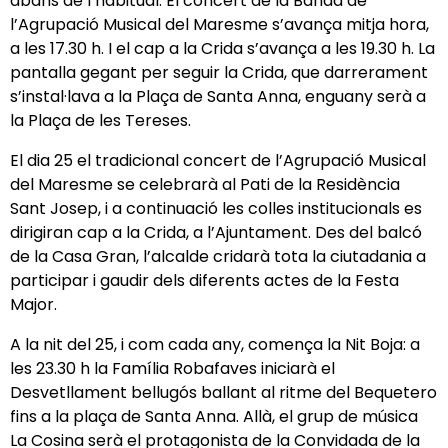
abans de l’habitual. El concert de la Banda de
l’Agrupació Musical del Maresme s’avança mitja hora,
a les 17.30 h. I el cap a la Crida s’avança a les 19.30 h. La
pantalla gegant per seguir la Crida, que darrerament
s’instal·lava a la Plaça de Santa Anna, enguany serà a
la Plaça de les Tereses.
El dia 25 el tradicional concert de l’Agrupació Musical
del Maresme se celebrarà al Pati de la Residència
Sant Josep, i a continuació les colles institucionals es
dirigiran cap a la Crida, a l’Ajuntament. Des del balcó
de la Casa Gran, l’alcalde cridarà tota la ciutadania a
participar i gaudir dels diferents actes de la Festa
Major.
A la nit del 25, i com cada any, comença la Nit Boja: a
les 23.30 h la Família Robafaves iniciarà el
Desvetllament bellugós ballant al ritme del Bequetero
fins a la plaça de Santa Anna. Allà, el grup de música
La Cosina serà el protagonista de la Convidada de la