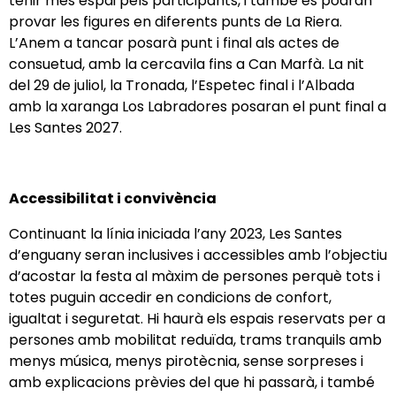
tenir més espai pels participants, i també es podran
provar les figures en diferents punts de La Riera.
L’Anem a tancar posarà punt i final als actes de
consuetud, amb la cercavila fins a Can Marfà. La nit
del 29 de juliol, la Tronada, l’Espetec final i l’Albada
amb la xaranga Los Labradores posaran el punt final a
Les Santes 2027.
Accessibilitat i convivència
Continuant la línia iniciada l’any 2023, Les Santes
d’enguany seran inclusives i accessibles amb l’objectiu
d’acostar la festa al màxim de persones perquè tots i
totes puguin accedir en condicions de confort,
igualtat i seguretat. Hi haurà els espais reservats per a
persones amb mobilitat reduïda, trams tranquils amb
menys música, menys pirotècnia, sense sorpreses i
amb explicacions prèvies del que hi passarà, i també