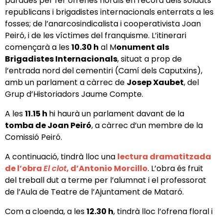
parades per fer ofrenes florals en record dels soldats
republicans i brigadistes internacionals enterrats a les
fosses; de l’anarcosindicalista i cooperativista Joan
Peiró, i de les víctimes del franquisme. L’itinerari
començarà a les
10.30 h
al M
onument als
Brigadistes Internacionals
, situat a prop de
l’entrada nord del cementiri (Camí dels Caputxins),
amb un parlament a càrrec de
Josep Xaubet
, del
Grup d’Historiadors Jaume Compte.
A les
11.15 h
hi haurà un parlament davant de la
tomba de Joan Peiró
, a càrrec d’un membre de la
Comissió Peiró.
A continuació, tindrà lloc una
lectura dramatitzada
de l’obra
El clot
, d’Antonio Morcillo
. L’obra és fruit
del treball dut a terme per l’alumnat i el professorat
de l’Aula de Teatre de l’Ajuntament de Mataró.
Com a cloenda, a les
12.30 h
, tindrà lloc l’ofrena floral i