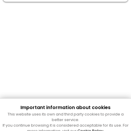
Important information about cookies
This website uses its own and third party cookies to provide a
better service.
Cultura Mataró
If you continue browsing it is considered acceptable for its use. For
more information, visit our
Cookie Policy
.