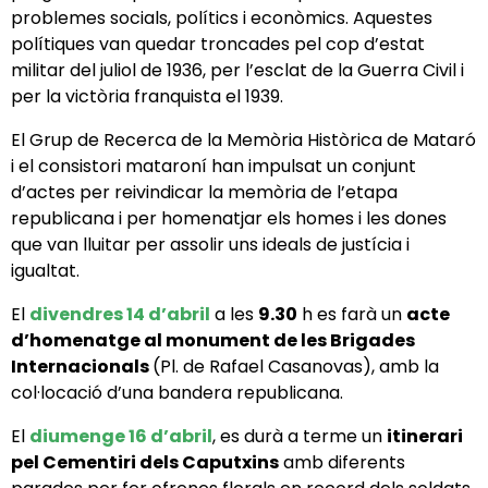
problemes socials, polítics i econòmics. Aquestes
polítiques van quedar troncades pel cop d’estat
militar del juliol de 1936, per l’esclat de la Guerra Civil i
per la victòria franquista el 1939.
El Grup de Recerca de la Memòria Històrica de Mataró
i el consistori mataroní han impulsat un conjunt
d’actes per reivindicar la memòria de l’etapa
republicana i per homenatjar els homes i les dones
que van lluitar per assolir uns ideals de justícia i
igualtat.
El
divendres 14 d’abril
a les
9.30
h es farà un
acte
d’homenatge al monument de les Brigades
Internacionals
(Pl. de Rafael Casanovas), amb la
col·locació d’una bandera republicana.
El
diumenge 16 d’abril
, es durà a terme un
itinerari
pel Cementiri dels Caputxins
amb diferents