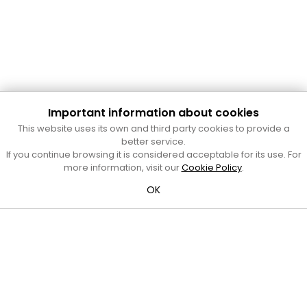
Important information about cookies
This website uses its own and third party cookies to provide a
better service.
Cultura Mataró
If you continue browsing it is considered acceptable for its use. For
more information, visit our
Cookie Policy
.
Ajuntament de Mataró
C. de Sant Josep, 9 (Mataró, 08302)
OK
Horari d'obertura: dilluns, dimecres i divendres de 10 a 13 h.
També podeu contactar-nos a
cultura@ajmataro.cat
o bé
al telèfon al 93 758 23 61
Bústia ciutadana