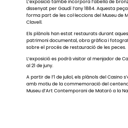
L’exposició també incorpora l’abella de bron
dissenyat per Gaudí l’any 1884. Aquesta peça si
forma part de les col·leccions del Museu de Ma
Clavell.
Els plànols han estat restaurats durant aques
patrimoni documental, obra gràfica i fotograf
sobre el procés de restauració de les peces
L’exposició es podrà visitar al menjador de C
al 21 de juny.
A partir de l’1 de juliol, els plànols del Casino
amb motiu de la commemoració del centenari 
Museu d’Art Contemporani de Mataró a la Na