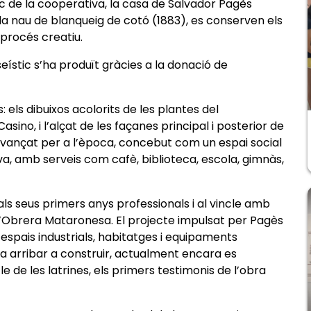
 de la cooperativa, la casa de Salvador Pagès
i la nau de blanqueig de cotó (1883), es conserven els
 procés creatiu.
ístic s’ha produït gràcies a la donació de
 els dibuixos acolorits de les plantes del
Casino, i l’alçat de les façanes principal i posterior de
 avançat per a l’època, concebut com un espai social
iva, amb serveis com cafè, biblioteca, escola, gimnàs,
s seus primers anys professionals i al vincle amb
L’Obrera Mataronesa. El projecte impulsat per Pagès
 espais industrials, habitatges i equipaments
 va arribar a construir, actualment encara es
e de les latrines, els primers testimonis de l’obra