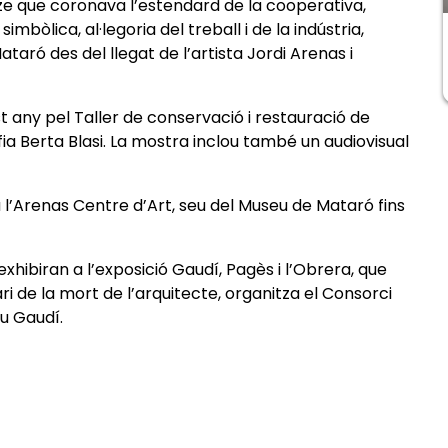
ze que coronava l’estendard de la cooperativa,
mbòlica, al·legoria del treball i de la indústria,
taró des del llegat de l’artista Jordi Arenas i
t any pel Taller de conservació i restauració de
ia Berta Blasi. La mostra inclou també un audiovisual
.
a l’Arenas Centre d’Art, seu del Museu de Mataró fins
 s’exhibiran a l’exposició Gaudí, Pagès i l’Obrera, que
de la mort de l’arquitecte, organitza el Consorci
u Gaudí.