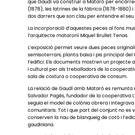
que Gaudí va construir a Mataró per encàrrec
(1878), les latrines de la fàbrica (1878-1880) 
dos darrers que son clau per entendre el seu
La incorporació d’aquestes peces al fons muse
l’arquitecte mataroní Miquel Brullet Tenas.
L’exposició permet veure dues peces originals:
semisoterrani, planta baixa i pis principal del 
l’edifici. Els documents mostren un projecte
i cultural per als treballadors de la cooperat
sala de costura o cooperativa de consum.
La relació de Gaudí amb Mataró es remunta al
Salvador Pagès, fundador de la cooperativa 
seguia el model de colònia obrera i integrava
comunitaris. Tot i que part del conjunt no es
conserven la nau de blanqueig de cotó i l’edicl
gaudiniana.