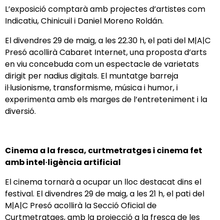
L’exposició comptarà amb projectes d’artistes com
Indicatiu, Chinicuil i Daniel Moreno Roldán.
El divendres 29 de maig, a les 22.30 h, el pati del M|A|C
Presó acollirà Cabaret Internet, una proposta d’arts
en viu concebuda com un espectacle de varietats
dirigit per nadius digitals. El muntatge barreja
il·lusionisme, transformisme, música i humor, i
experimenta amb els marges de l’entreteniment i la
diversió.
Cinema a la fresca, curtmetratges i cinema fet
amb intel·ligència artificial
El cinema tornarà a ocupar un lloc destacat dins el
festival. El divendres 29 de maig, a les 21 h, el pati del
M|A|C Presó acollirà la Secció Oficial de
Curtmetratges, amb la projecció a la fresca de les