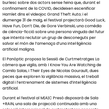
burlesc sobre dos actors sense feina que, durant el
confinament de la COVID, decideixen escenificar
Hamlet dins el videojoc Grand Theft Auto; i el
diumenge 31 de maig, el festival projectarà Good Luck,
Have Fun, Don’t Die, de Gore Verbinski, una comèdia
de ciència-ficció sobre una persona vinguda del futur
que intenta reclutar un grup de desconeguts per
salvar el món de l’amenaça d’una intel·ligència
artificial maligna.
El Panòptic proposa la Sessió de Curtmetratges La
càmera que vigila, amb I Know You Are Watching de
Camilo Salas, i Their Eyes de Nicolas Gourault, dues
peces que exploren la vigilància massiva, el treball
digital i l’entrenament de sistemes d’intel·ligència
artificial.
Durant el festival al M|A|C Presó disposarà de Sala
+RAIN, una sala de projecció continuada amb una