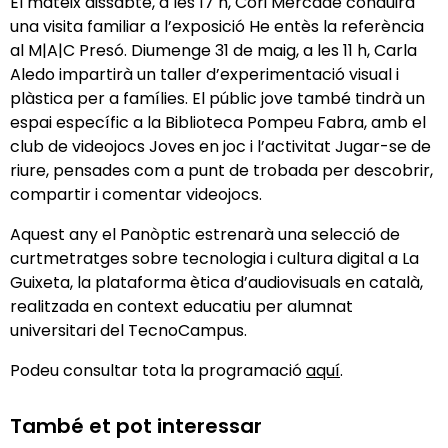
El mateix dissabte, a les 17 h, Cori Mercadé conduirà
una visita familiar a l’exposició He entès la referència
al M|A|C Presó. Diumenge 31 de maig, a les 11 h, Carla
Aledo impartirà un taller d’experimentació visual i
plàstica per a famílies. El públic jove també tindrà un
espai específic a la Biblioteca Pompeu Fabra, amb el
club de videojocs Joves en joc i l’activitat Jugar-se de
riure, pensades com a punt de trobada per descobrir,
compartir i comentar videojocs.
Aquest any el Panòptic estrenarà una selecció de
curtmetratges sobre tecnologia i cultura digital a La
Guixeta, la plataforma ètica d’audiovisuals en català,
realitzada en context educatiu per alumnat
universitari del TecnoCampus.
Podeu consultar tota la programació
aquí
.
També et pot interessar