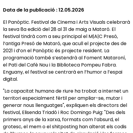
Data de la publicació :
12.05.2026
El Panòptic. Festival de Cinema i Arts Visuals celebrarà
la seva 8a edició del 28 al 31 de maig a Mataró. El
festival tindrà com a seu principal el M|A|C Presó,
l’antiga Presó de Mataró, que acull el projecte des de
2021 i d’on el Panòptic és projecte resident. La
programació també s’estendrà al Foment Mataroní,
el Pati del Cafè Nou i la Biblioteca Pompeu Fabra.
Enguany, el festival se centrarà en l’humor a l’espai
digital.
"La capacitat humana de riure ha trobat a internet un
territori especialment fèrtil per ampliar-se, mutar i
generar nous llenguatges", expliquen els directors del
festival, Elisenda Triadó i Roc Domingo Puig: "Des dels
primers anys de la xarxa, formats com l’absurd, el
grotesc, el mem o el shitposting han alterat els codis