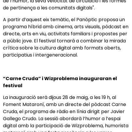
de l’humor, la seva velocitat de circulació i les formes
de pertinença a les comunitats digitals".
A partir d’aquest eix temàtic, el Panòptic proposa un
programa híbrid amb cinema, arts visuals, pòdcast en
directe, arts en viu, activitats familiars i propostes per
a públic jove. El festival tornarà a combinar la mirada
crítica sobre la cultura digital amb formats oberts,
participatius i intergeneracional.
“Carne Cruda” i Wizproblema inauguraran el
festival
La inauguració serà dijous 28 de maig, a les 19 h, al
Foment Mataroní, amb un directe del pòdcast Carne
Cruda, el programa de ràdio en línia dirigit per Javier
Gallego Crudo. La sessió abordarà l’humor a l’espai
digital amb la participació de Wizproblema, humorista