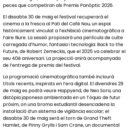
peces que competiran als Premis Panòptic 2026.
El dissabte 30 de maig el festival recuperarà el
cinema a la fresca al Pati del Cafè Nou, un espai
històricament vinculat a l’exhibició cinematogràfica a
l’aire lliure. La sessió proposarà una pel·lícula de culte
carregada d’humor, fantasia i tecnologia: Back to the
Future, de Robert Zemeckis, que el 2025 va celebrar el
seu 40è aniversari. La projecció anirà acompanyada
de l’entrega de premis del festival.
La programació cinematogràfica també inclourà
títols recents, inspirats en l’era digital. El divendres 29
de maig es podrà veure Happyend, de Neo Sora, una
distòpia japonesa ambientada en un Tòquio de futur
pròxim, on una broma estudiantil desencadena la
instal·lació d’un sistema de vigilància escolar; el
dissabte 30 de maig serà el torn de Grand Theft
Hamlet, de Pinny Grylls i Sam Crane, un documental