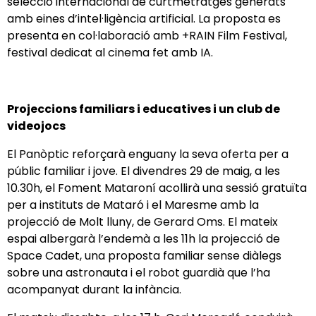
selecció internacional de curtmetratges generats
amb eines d’intel·ligència artificial. La proposta es
presenta en col·laboració amb +RAIN Film Festival,
festival dedicat al cinema fet amb IA.
Projeccions familiars i educatives i un club de
videojocs
El Panòptic reforçarà enguany la seva oferta per a
públic familiar i jove. El divendres 29 de maig, a les
10.30h, el Foment Mataroní acollirà una sessió gratuïta
per a instituts de Mataró i el Maresme amb la
projecció de Molt lluny, de Gerard Oms. El mateix
espai albergarà l’endemà a les 11h la projecció de
Space Cadet, una proposta familiar sense diàlegs
sobre una astronauta i el robot guardià que l’ha
acompanyat durant la infància.