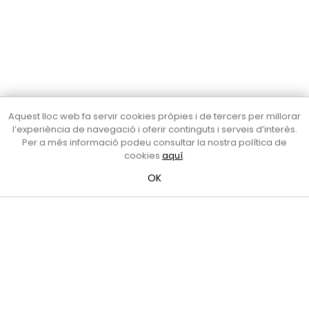
Aquest lloc web fa servir cookies pròpies i de tercers per millorar
l’experiència de navegació i oferir continguts i serveis d’interès.
Cultura Mataró
Per a més informació podeu consultar la nostra política de
cookies
aquí
.
Ajuntament de Mataró
C. de Sant Josep, 9 (Mataró, 08302)
OK
Horari d'obertura: dilluns, dimecres i divendres de 10 a 13 h.
També podeu contactar-nos a
cultura@ajmataro.cat
o bé
al telèfon al 93 758 23 61
Bústia ciutadana
Crèdits i nota legal