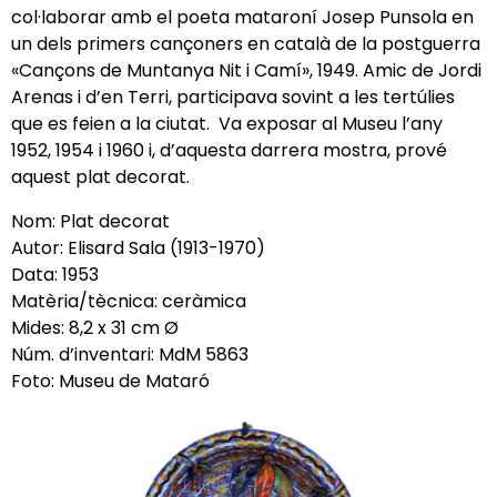
col·laborar amb el poeta mataroní Josep Punsola en
un dels primers cançoners en català de la postguerra
«Cançons de Muntanya Nit i Camí», 1949. Amic de Jordi
Arenas i d’en Terri, participava sovint a les tertúlies
que es feien a la ciutat. Va exposar al Museu l’any
1952, 1954 i 1960 i, d’aquesta darrera mostra, prové
aquest plat decorat.
Nom: Plat decorat
Autor: Elisard Sala (1913-1970)
Data: 1953
Matèria/tècnica: ceràmica
Mides: 8,2 x 31 cm Ø
Núm. d’inventari: MdM 5863
Foto: Museu de Mataró