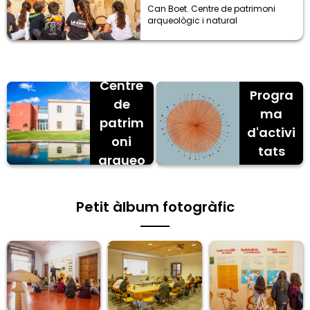
Can Boet. Centre de patrimoni
arqueològic i natural
Can
Boet.
Centre
Progra
de
ma
patrim
d'activi
oni
tats
arqueo
lògic i
natural
Petit àlbum fotogràfic