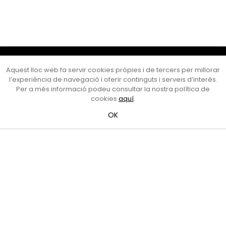
Cultura Mataró
Aquest lloc web fa servir cookies pròpies i de tercers per millorar
Ajuntament de Mataró
l’experiència de navegació i oferir continguts i serveis d’interès.
C. de Sant Josep, 9 (Mataró, 08302)
Per a més informació podeu consultar la nostra política de
Horari d'obertura: dilluns, dimecres i divendres de 10 a 13 h.
cookies
aquí
.
També podeu contactar-nos a
cultura@ajmataro.cat
o bé
OK
al telèfon al 93 758 23 61
Bústia ciutadana
Crèdits i nota legal
Amb el suport