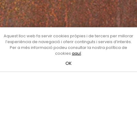
Aquest lloc web fa servir cookies pròpies i de tercers per millorar
l’experiència de navegació i oferir continguts i serveis d’interès.
Per a més informació podeu consultar la nostra política de
cookies
aquí
.
OK
Monument a les víctimes
de la repressió franquista
Pierre Chiriotti
Autoria:
Pierre Chiriotti
/
Any:
2007