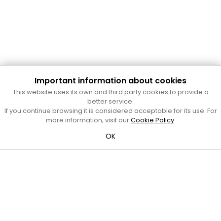
Important information about cookies
Cultura Mataró
This website uses its own and third party cookies to provide a
better service.
Ajuntament de Mataró
If you continue browsing it is considered acceptable for its use. For
C. de Sant Josep, 9 (Mataró, 08302)
more information, visit our
Cookie Policy
.
Horari d'obertura: dilluns, dimecres i divendres de 10 a 13 h.
També podeu contactar-nos a
cultura@ajmataro.cat
o bé
OK
al telèfon al 93 758 23 61
Bústia ciutadana
Crèdits i nota legal