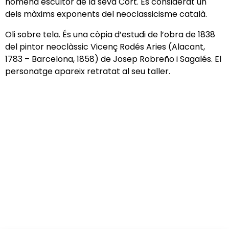
nomenà escultor de la seva Cort. És considerat un
dels màxims exponents del neoclassicisme català.
Oli sobre tela. És una còpia d’estudi de l’obra de 1838
del pintor neoclàssic Vicenç Rodés Aries (Alacant,
1783 – Barcelona, 1858) de Josep Robreño i Sagalés. El
personatge apareix retratat al seu taller.