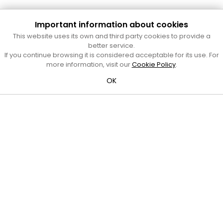
Important information about cookies
Cultura Mataró
This website uses its own and third party cookies to provide a
better service.
Ajuntament de Mataró
If you continue browsing it is considered acceptable for its use. For
C. de Sant Josep, 9 (Mataró, 08302)
more information, visit our
Cookie Policy
.
Horari d'obertura: dilluns, dimecres i divendres de 10 a 13 h.
També podeu contactar-nos a
cultura@ajmataro.cat
o bé
OK
al telèfon al 93 758 23 61
Bústia ciutadana
Crèdits i nota legal
Amb el suport