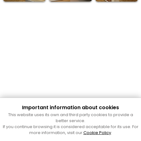
Important information about cookies
Cultura Mataró
This website uses its own and third party cookies to provide a
Ajuntament de Mataró
better service.
C. de Sant Josep, 9 (Mataró, 08302)
If you continue browsing it is considered acceptable for its use. For
Horari d'obertura: dilluns, dimecres i divendres de 10 a 13 h.
more information, visit our
Cookie Policy
.
També podeu contactar-nos a
cultura@ajmataro.cat
o bé