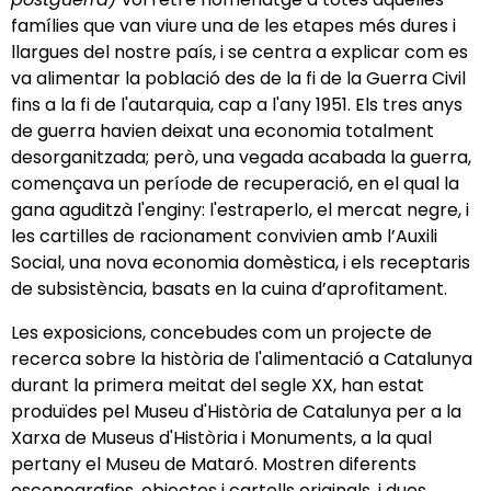
famílies que van viure una de les etapes més dures i
llargues del nostre país, i se centra a explicar com es
va alimentar la població des de la fi de la Guerra Civil
fins a la fi de l'autarquia, cap a l'any 1951. Els tres anys
de guerra havien deixat una economia totalment
desorganitzada; però, una vegada acabada la guerra,
començava un període de recuperació, en el qual la
gana aguditzà l'enginy: l'estraperlo, el mercat negre, i
les cartilles de racionament convivien amb l’Auxili
Social, una nova economia domèstica, i els receptaris
de subsistència, basats en la cuina d’aprofitament.
Les exposicions, concebudes com un projecte de
recerca sobre la història de l'alimentació a Catalunya
durant la primera meitat del segle XX, han estat
produïdes pel Museu d'Història de Catalunya per a la
Xarxa de Museus d'Història i Monuments, a la qual
pertany el Museu de Mataró. Mostren diferents
escenografies, objectes i cartells originals, i dues