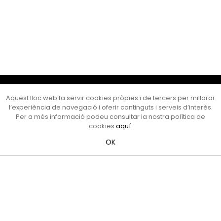
Cultura Mataró
Aquest lloc web fa servir cookies pròpies i de tercers per millorar
Ajuntament de Mataró
l’experiència de navegació i oferir continguts i serveis d’interès.
C. de Sant Josep, 9 (Mataró, 08302)
Per a més informació podeu consultar la nostra política de
Horari d'obertura: dilluns, dimecres i divendres de 10 a 13 h.
cookies
aquí
.
També podeu contactar-nos a
cultura@ajmataro.cat
o bé
OK
al telèfon al 93 758 23 61
Bústia ciutadana
Crèdits i nota legal