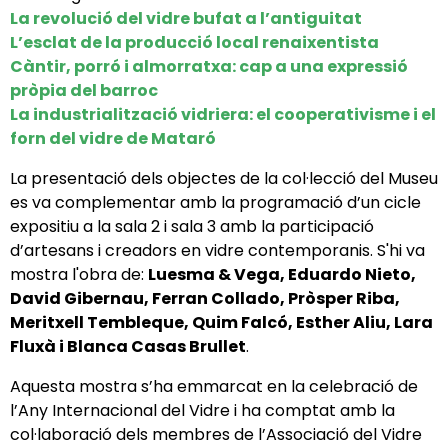
La revolució del vidre bufat a l’antiguitat
L’esclat de la producció local renaixentista
Càntir, porró i almorratxa: cap a una expressió
pròpia del barroc
La industrialització vidriera: el cooperativisme i el
forn del vi
dre
de Mataró
La presentació dels objectes de la col·lecció del Museu
es va complementar amb la programació d’un cicle
expositiu a la sala 2 i sala 3 amb la participació
d’artesans i creadors en vidre contemporanis. S'hi va
mostra l'obra de:
Luesma & Vega, Eduardo Nieto,
David Gibernau, Ferran Collado, Pròsper Riba,
Meritxell Tembleque, Quim Falcó, Esther Aliu, Lara
Fluxà
i
Blanca Casas Brullet
.
Aquesta mostra s’ha emmarcat en la celebració de
l’Any Internacional del Vidre i ha comptat amb la
col·laboració dels membres de l’Associació del Vidre