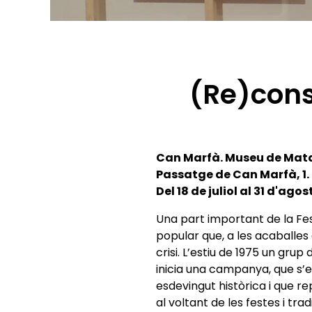
(Re)const
Can Marfà. Museu de Mata
Passatge de Can Marfà, 1.
Del 18 de juliol al 31 d'agos
Una part important de la Fes
popular que, a les acaballes
crisi. L’estiu de 1975 un gru
inicia una campanya, que s’e
esdevingut històrica i que r
al voltant de les festes i tra