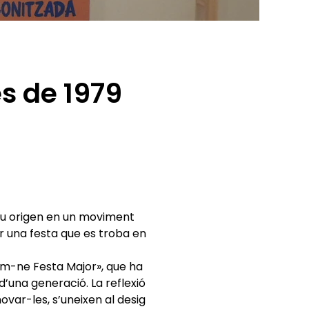
es de 1979
seu origen en un moviment
ar una festa que es troba en
fem-ne Festa Major», que ha
d’una generació. La reflexió
novar-les, s’uneixen al desig