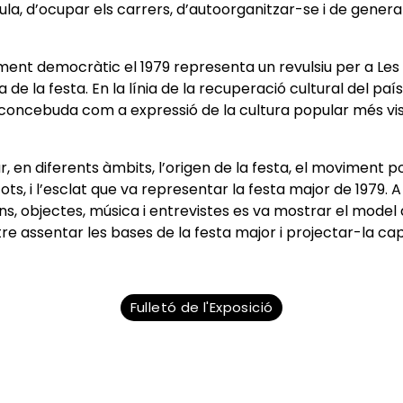
ula, d’ocupar els carrers, d’autoorganitzar-se i de generar
ment democràtic el 1979 representa un revulsiu per a Les 
de la festa. En la línia de la recuperació cultural del país
 concebuda com a expressió de la cultura popular més vis
, en diferents àmbits, l’origen de la festa, el moviment p
ots, i l’esclat que va representar la festa major de 1979.
ons, objectes, música i entrevistes es va mostrar el model 
e assentar les bases de la festa major i projectar-la cap 
Fulletó de l'Exposició