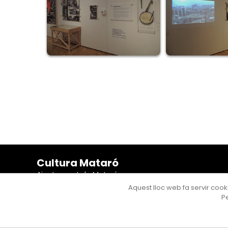
Cultura Mataró
Ajuntament de Mataró
C. de Sant Josep, 9 (Mataró, 08302)
Aquest lloc web fa servir cooki
Horari d'obertura: dilluns, dimecres i divendres de 10 a
Pe
13 h. També podeu contactar-nos a
cultura@ajmataro.cat
o bé al telèfon al 93 758 23 61
Bústia ciutadana