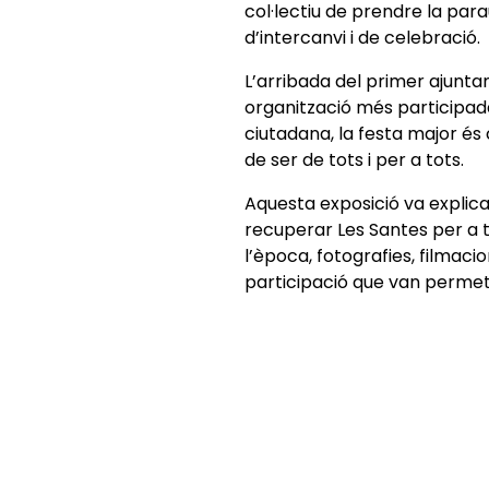
col·lectiu de prendre la para
d’intercanvi i de celebració.
L’arribada del primer ajunta
organització més participada 
ciutadana, la festa major és
de ser de tots i per a tots.
Aquesta exposició va explicar
recuperar Les Santes per a t
l’època, fotografies, filmaci
participació que van permetr