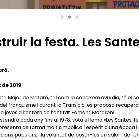
ruir la festa. Les Sant
ró.
t de 2019
ta Major de Mataró, tal com la coneixem avui dia, té el 
 del franquisme i durant la Transició, es proposa recuper
p de joves a l’entorn de l’entitat Foment Mataroní
stendrà cada any fins al 1978, sota el lema «Les Santes, 
epresenta de forma molt simbòlica l’esperit d’una època i 
dicions populars, i la voluntat de posar-les en valor i de re