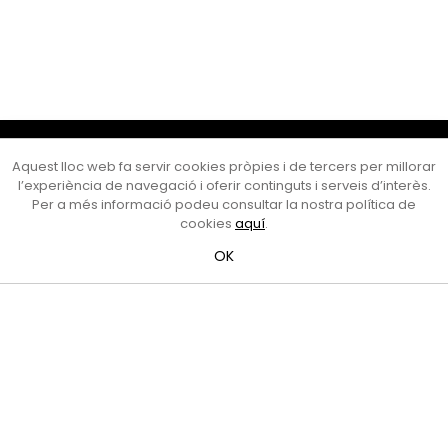
Cultura Mataró
Aquest lloc web fa servir cookies pròpies i de tercers per millorar
Ajuntament de Mataró
l’experiència de navegació i oferir continguts i serveis d’interès.
C. de Sant Josep, 9 (Mataró, 08302)
Per a més informació podeu consultar la nostra política de
Horari d'obertura: dilluns, dimecres i divendres de 10 a 13 h.
cookies
aquí
.
També podeu contactar-nos a
cultura@ajmataro.cat
o bé
OK
al telèfon al 93 758 23 61
Bústia ciutadana
Crèdits i nota legal
Amb el suport