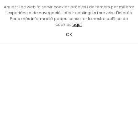
Aquest lloc web fa servir cookies pròpies i de tercers per millorar
l’experiència de navegació i oferir continguts i serveis d’interès.
Per a més informació podeu consultar la nostra política de
cookies
aquí
.
OK
Creu de Terme
Autoria desconeguda
/
Data:
Original
del
s
egle XVI - Reproducció: 1942
Tipus:
Element arquitectònic
/
Material:
Pedra
(granit)
Adreça:
Pl. de Santa Anna amb el Camí Ral
Creu de terme d’estil gòtic amb la representació de la