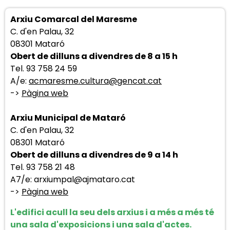
Arxiu Comarcal del Maresme
C. d'en Palau, 32
08301 Mataró
Obert de dilluns a divendres de 8 a 15 h
Tel. 93 758 24 59
A/e:
acmaresme.cultura@gencat.cat
->
Pàgina web
Arxiu Municipal de Mataró
C. d'en Palau, 32
08301 Mataró
Obert de dilluns a divendres de 9 a 14 h
Tel. 93 758 21 48
A7/e: arxiumpal@ajmataro.cat
->
Pàgina web
L'edifici acull la seu dels arxius i a més a més té
una sala d'exposicions i una sala d'actes.