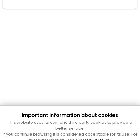
Important information about cookies
This website uses its own and third party cookies to provide a
better service.
Cultura Mataró
If you continue browsing it is considered acceptable for its use. For