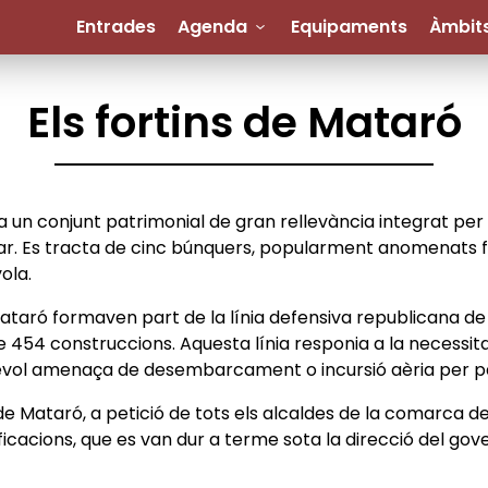
Entrades
Agenda
Equipaments
Àmbit
Els fortins de Mataró
 un conjunt patrimonial de gran rellevància integrat per
ar. Es tracta de cinc búnquers, popularment anomenats for
yola.
taró formaven part de la línia defensiva republicana de l
e 454 construccions. Aquesta línia responia a la necessita
evol amenaça de desembarcament o incursió aèria per par
 de Mataró, a petició de tots els alcaldes de la comarca 
icacions, que es van dur a terme sota la direcció del gove