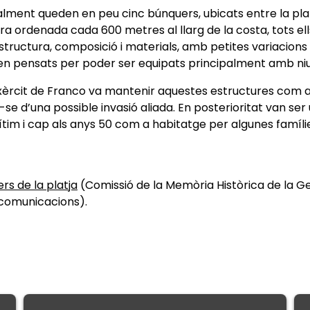
ualment queden en peu cinc búnquers, ubicats entre la plat
ra ordenada cada 600 metres al llarg de la costa, tots el
tructura, composició i materials, amb petites variacions 
ven pensats per poder ser equipats principalment amb ni
l’exèrcit de Franco va mantenir aquestes estructures co
e d’una possible invasió aliada. En posterioritat van ser ut
ítim i cap als anys 50 com a habitatge per algunes famíli
rs de la platja
(Comissió de la Memòria Històrica de la Ge
ecomunicacions).