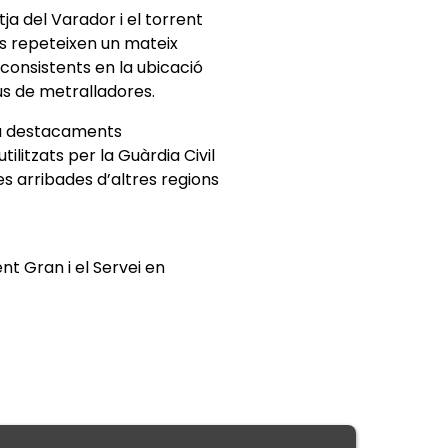
ja del Varador i el torrent
ls repeteixen un mateix
consistents en la ubicació
us de metralladores.
m a destacaments
ilitzats per la Guàrdia Civil
es arribades d’altres regions
nt Gran i el Servei en