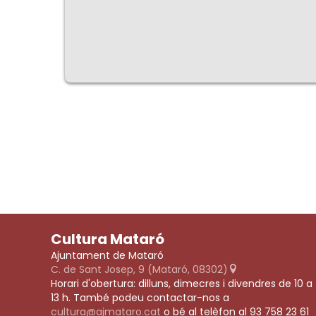
Cultura Mataró
Ajuntament de Mataró
C. de Sant Josep, 9 (Mataró, 08302)
Horari d'obertura: dilluns, dimecres i divendres de 10 a
13 h. També podeu contactar-nos a
cultura@ajmataro.cat
o bé al telèfon al 93 758 23 61