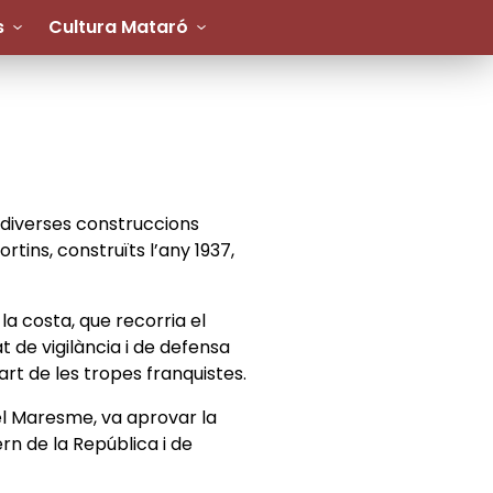
s
Cultura Mataró
 diverses construccions
tins, construïts l’any 1937,
a costa, que recorria el
t de vigilància i de defensa
t de les tropes franquistes.
del Maresme, va aprovar la
rn de la República i de