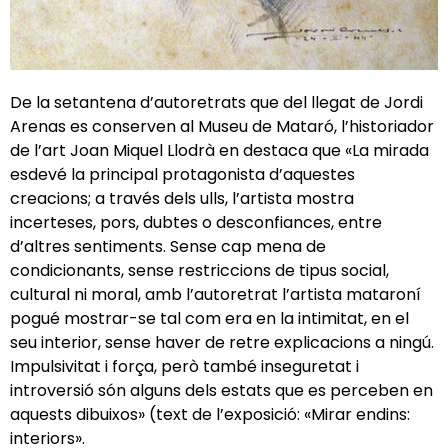
De la setantena d’autoretrats que del llegat de Jordi
Arenas es conserven al Museu de Mataró, l’historiador
de l’art Joan Miquel Llodrà en destaca que «La mirada
esdevé la principal protagonista d’aquestes
creacions; a través dels ulls, l’artista mostra
incerteses, pors, dubtes o desconfiances, entre
d’altres sentiments. Sense cap mena de
condicionants, sense restriccions de tipus social,
cultural ni moral, amb l’autoretrat l’artista mataroní
pogué mostrar-se tal com era en la intimitat, en el
seu interior, sense haver de retre explicacions a ningú.
Impulsivitat i força, però també inseguretat i
introversió són alguns dels estats que es perceben en
aquests dibuixos» (text de l’exposició: «Mirar endins:
interiors».