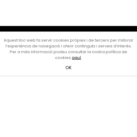
Cultura Mataró
Aquest lloc web fa servir cookies pròpies i de tercers per millorar
Ajuntament de Mataró
l’experiència de navegació i oferir continguts i serveis d’interès.
C. de Sant Josep, 9 (Mataró, 08302)
Per a més informació podeu consultar la nostra política de
Horari d'obertura: dilluns, dimecres i divendres de 10 a 13 h.
cookies
aquí
.
També podeu contactar-nos a
cultura@ajmataro.cat
o bé
OK
al telèfon al 93 758 23 61
Bústia ciutadana
Crèdits i nota legal
Amb el suport