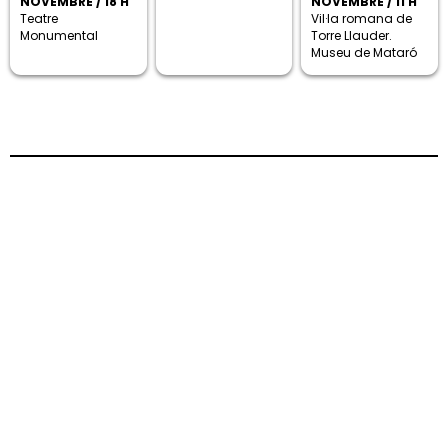
NOVEMBRE / 18 H
NOVEMBRE / 11 H
Teatre
Vil·la romana de
Monumental
Torre Llauder.
Museu de Mataró