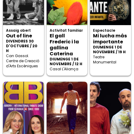
Assaig obert
Activitat familiar
Espectacle
Out of line
El gall
Mi lucha más
Frederic i la
importante
DIVENDRES 30
D'OCTUBRE / 20
gallina
DIUMENGE 1 DE
H
NOVEMBRE / 19 H
Caterina
Can Gassol.
Teatre
DIUMENGE 1 DE
Centre de Creació
Monumental
NOVEMBRE / 12 H
d'Arts Escèniques
Casal L'Aliança