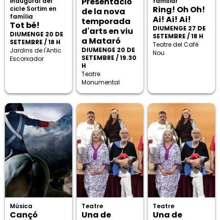
Presentació
inaugural del
familiar
Ring! Oh Oh!
cicle Sortim en
de la nova
família
Ai! Ai! Ai!
temporada
Tot bé!
DIUMENGE 27 DE
d'arts en viu
DIUMENGE 20 DE
SETEMBRE / 18 H
a Mataró
SETEMBRE / 18 H
Teatre del Cafè
DIUMENGE 20 DE
Jardins de l'Antic
Nou
SETEMBRE / 19.30
Escorxador
H
Teatre
Monumental
Música
Teatre
Teatre
Cançó
Una de
Una de