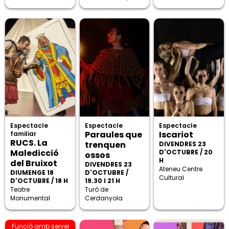
Espectacle
Espectacle
Espectacle
Paraules que
Iscariot
familiar
RUCS. La
trenquen
DIVENDRES 23
Maledicció
D'OCTUBRE / 20
ossos
H
del Bruixot
DIVENDRES 23
Ateneu Centre
DIUMENGE 18
D'OCTUBRE /
Cultural
D'OCTUBRE / 18 H
19.30 I 21 H
Teatre
Turó de
Monumental
Cerdanyola
Funció amb servei