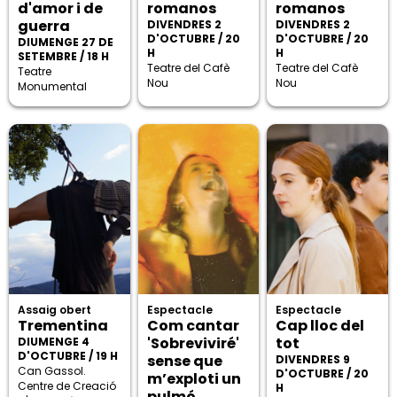
d'amor i de
romanos
romanos
guerra
DIVENDRES 2
DIVENDRES 2
D'OCTUBRE / 20
D'OCTUBRE / 20
DIUMENGE 27 DE
H
H
SETEMBRE / 18 H
Teatre del Cafè
Teatre del Cafè
Teatre
Nou
Nou
Monumental
Assaig obert
Espectacle
Espectacle
Trementina
Com cantar
Cap lloc del
'Sobreviviré'
tot
DIUMENGE 4
D'OCTUBRE / 19 H
sense que
DIVENDRES 9
Can Gassol.
D'OCTUBRE / 20
m’exploti un
Centre de Creació
H
pulmó