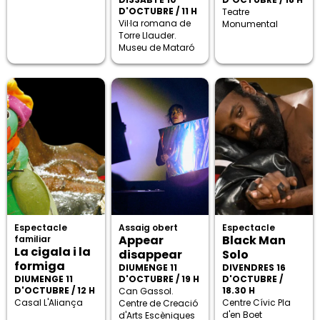
D'OCTUBRE / 11 H
Teatre
Vil·la romana de
Monumental
Torre Llauder.
Museu de Mataró
Espectacle
Assaig obert
Espectacle
Appear
Black Man
familiar
La cigala i la
disappear
Solo
formiga
DIUMENGE 11
DIVENDRES 16
DIUMENGE 11
D'OCTUBRE / 19 H
D'OCTUBRE /
D'OCTUBRE / 12 H
18.30 H
Can Gassol.
Casal L'Aliança
Centre Cívic Pla
Centre de Creació
d'en Boet
d'Arts Escèniques