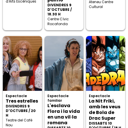
d'Arts Escèniques
Ateneu Centre
DIVENDRES 9
Cultural
D'OCTUBRE /
18.30 H
Centre Cívic
Rocafonda
Espectacle
Espectacle
Espectacle
Tres estrelles
La Nit Friki,
familiar
L'esclava
amb les veus
DIVENDRES 9
Flora i la vida
D'OCTUBRE / 20
de Bola de
H
en una vil·la
Drac Super
Teatre del Cafè
romana
DISSABTE 10
Nou
DISSABTE 10
D'OCTUBRE / 18 H