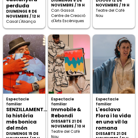
DIUMENGE 8 DE
DIJOUS 12 DE
perduda
NOVEMBRE / 19 H
NOVEMBRE / 19 H
Can Gassol.
Teatre del Cafè
DIUMENGE 8 DE
Centre de Creació
Nou
NOVEMBRE / 12 H
d'Arts Escèniques
Casal L'Aliança
Espectacle
Espectacle
Espectacle
familiar
familiar
familiar
SENZILLAMENT...
Immobile &
L'esclava
la història
Rebondi
Flora i la vida
més bonica
en una vil·la
DISSABTE 21 DE
NOVEMBRE / 10 H
del món
romana
Teatre del Cafè
DIUMENGE 15 DE
DISSABTE 21 DE
Nou