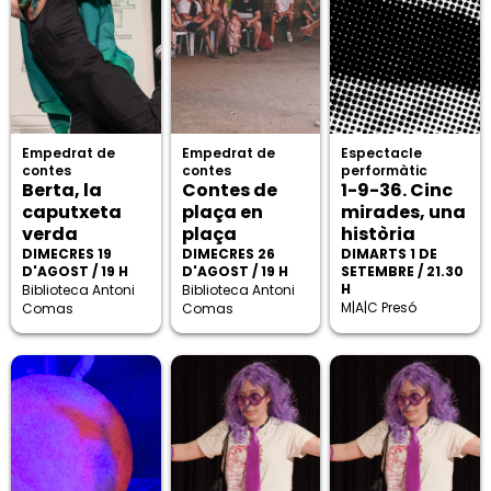
Empedrat de
Empedrat de
Espectacle
contes
contes
performàtic
Berta, la
Contes de
1-9-36. Cinc
caputxeta
plaça en
mirades, una
verda
plaça
història
DIMECRES 19
DIMECRES 26
DIMARTS 1 DE
D'AGOST / 19 H
D'AGOST / 19 H
SETEMBRE / 21.30
H
Biblioteca Antoni
Biblioteca Antoni
M|A|C Presó
Comas
Comas