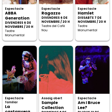
Espectacle
Espectacle
Espectacle
ABBA
Ragazzo
Hamlet
Generation
DIVENDRES 6 DE
DISSABTE 7 DE
NOVEMBRE / 20 H
NOVEMBRE / 20 H
DIVENDRES 6 DE
Teatre del Cafè
Teatre
NOVEMBRE / 20 H
Nou
Monumental
Teatre
Monumental
Espectacle
Assaig obert
Espectacle
Sample
Am I Bruce
familiar
La
Collection
Lee?
castanyera