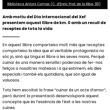
Biblioteca Antoni Comas (C. d’Enric Prat de la Riba, 110)
Amb motiu del Dia Internacional del Xef
presentem aquest llibre de km. 0 amb un recull de
receptes de tota la vida
En aquest llibre comparteixo molt més que receptes:
comparteixo la idea que el veritable protagonista no
sóc jo, sinó qui tingui el llibre a les seves mans. Perquè
cuinar és una manera senzilla i poderosa de fer-nos
feliços a nosaltres mateixos i a qui estimem, els dies
especials i també els quotidians, que són igual de
valuosos.
Tots hem escoltat la frase ”cuinar és un acte d’amor”,
però durant la presentació desenvoluparé aquest
concepte que és l’essència de l’èxit a les nostres
cuines.