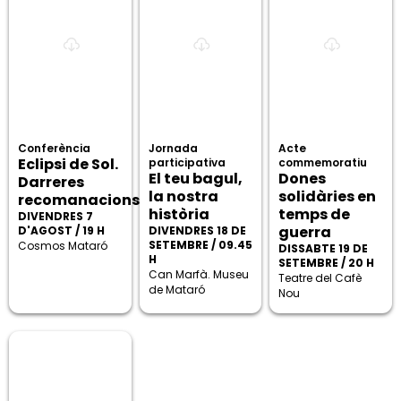
Conferència
Jornada
Acte
Eclipsi de Sol.
participativa
commemoratiu
El teu bagul,
Dones
Darreres
la nostra
solidàries en
recomanacions
història
temps de
DIVENDRES 7
guerra
D'AGOST / 19 H
DIVENDRES 18 DE
SETEMBRE / 09.45
Cosmos Mataró
DISSABTE 19 DE
H
SETEMBRE / 20 H
Can Marfà. Museu
Teatre del Cafè
de Mataró
Nou