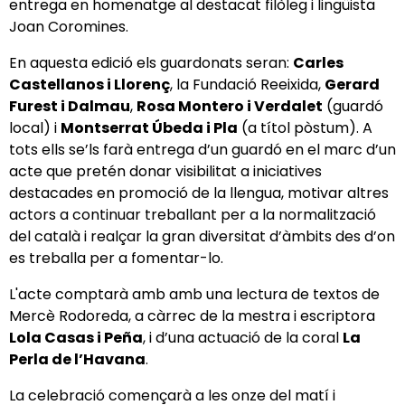
entrega en homenatge al destacat filòleg i lingüista
Joan Coromines.
En aquesta edició els guardonats seran:
Carles
Castellanos i Llorenç
, la Fundació Reeixida,
Gerard
Furest i Dalmau
,
Rosa Montero i Verdalet
(guardó
local) i
Montserrat Úbeda i Pla
(a títol pòstum). A
tots ells se’ls farà entrega d’un guardó en el marc d’un
acte que pretén donar visibilitat a iniciatives
destacades en promoció de la llengua, motivar altres
actors a continuar treballant per a la normalització
del català i realçar la gran diversitat d’àmbits des d’on
es treballa per a fomentar-lo.
L'acte comptarà amb amb una lectura de textos de
Mercè Rodoreda, a càrrec de la mestra i escriptora
Lola Casas i Peña
, i d’una actuació de la coral
La
Perla de l’Havana
.
La celebració començarà a les onze del matí i