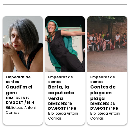
Empedrat de
Empedrat de
Empedrat de
contes
contes
contes
Gaudi'm el
Berta, la
Contes de
geni
caputxeta
plaça en
verda
plaça
DIMECRES 12
D'AGOST / 19 H
DIMECRES 19
DIMECRES 26
Biblioteca Antoni
D'AGOST / 19 H
D'AGOST / 19 H
Comas
Biblioteca Antoni
Biblioteca Antoni
Comas
Comas