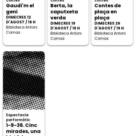
contes
contes
contes
Gaudi'm el
Berta, la
Contes de
geni
caputxeta
plaça en
verda
plaça
DIMECRES 12
D'AGOST / 19 H
DIMECRES 19
DIMECRES 26
Biblioteca Antoni
D'AGOST / 19 H
D'AGOST / 19 H
Comas
Biblioteca Antoni
Biblioteca Antoni
Comas
Comas
Espectacle
performàtic
1-9-36. Cinc
mirades, una