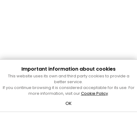
Important information about cookies
Cultura Mataró
This website uses its own and third party cookies to provide a
Ajuntament de Mataró
better service.
C. de Sant Josep, 9 (Mataró, 08302)
If you continue browsing it is considered acceptable for its use. For
Horari d'obertura: dilluns, dimecres i divendres de 10 a 13 h.
more information, visit our
Cookie Policy
.
També podeu contactar-nos a
cultura@ajmataro.cat
o bé
OK
al telèfon al 93 758 23 61
Bústia ciutadana