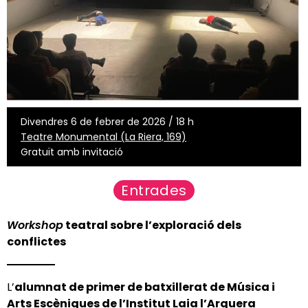
Divendres 6 de febrer de 2026 / 18 h
Teatre Monumental (La Riera, 169)
Gratuït amb invitació
Entrades
Workshop
teatral sobre l’exploració dels
conflictes
L’
alumnat de primer de
batxillerat de Música i
Arts Escèniques de l’Institut Laia l’Arquera