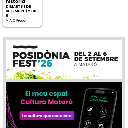
història
DIMARTS 1 DE
SETEMBRE / 21.30
H
M|A|C Presó