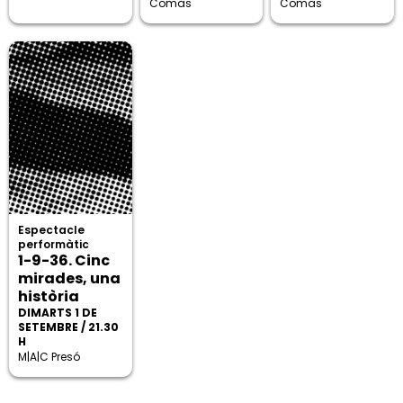
Comas
Comas
Espectacle
performàtic
1-9-36. Cinc
mirades, una
història
DIMARTS 1 DE
SETEMBRE / 21.30
H
M|A|C Presó