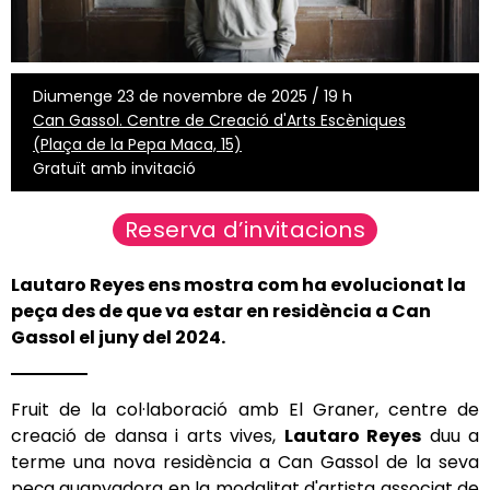
Diumenge 23 de novembre de 2025 / 19 h
Can Gassol. Centre de Creació d'Arts Escèniques
(Plaça de la Pepa Maca, 15)
Gratuït amb invitació
Reserva d’invitacions
Lautaro Reyes ens mostra com ha evolucionat la
peça des de que va estar en residència a Can
Gassol el juny del 2024.
Fruit de la col·laboració amb El Graner, centre de
creació de dansa i arts vives,
Lautaro Reyes
duu a
terme una nova residència a Can Gassol de la seva
peça guanyadora en la modalitat d'artista associat de