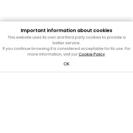
Important information about cookies
Cultura Mataró
This website uses its own and third party cookies to provide a
Ajuntament de Mataró
better service.
C. de Sant Josep, 9 (Mataró, 08302)
If you continue browsing it is considered acceptable for its use. For
Horari d'obertura: dilluns, dimecres i divendres de 10 a 13 h.
more information, visit our
Cookie Policy
.
També podeu contactar-nos a
cultura@ajmataro.cat
o bé
OK
al telèfon al 93 758 23 61
Bústia ciutadana
Crèdits i nota legal
Amb el suport