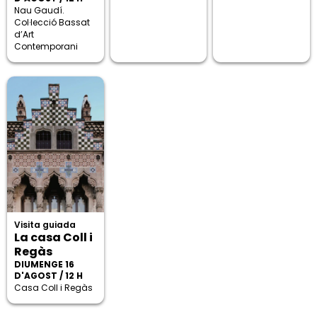
Nau Gaudí.
Col·lecció Bassat
d’Art
Contemporani
Visita guiada
La casa Coll i
Regàs
DIUMENGE 16
D'AGOST / 12 H
Casa Coll i Regàs