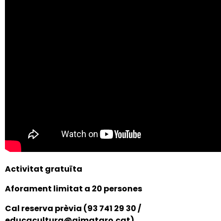
Activitat gratuïta
A
forament limitat a 20 persones
Cal reserva prèvia (93 741 29 30 /
educacultura@ajmataro.cat)