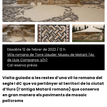
Dissabte 12 de febrer de 2022 / 12 h
Vil·la romana de Torre Llauder. Museu de Mataró (Av.
de Lluís Companys, s/n)
Cal reserva prèvia
Visita guiada a les restes d’una vil·la romana del
segle I dC que va pertànyer al territori de la ciutat
d’Iluro (l’antiga Mataró romana) que conserva
en gran manera els paviments de mosaic
polícroms