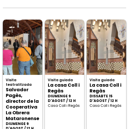
Visita
Visita guiada
Visita guiada
La casa Coll i
La casa Coll i
teatralitzada
Salvador
Regàs
Regàs
Pagès,
DIUMENGE 9
DISSABTE 15
director de la
D'AGOST / 12 H
D'AGOST / 12 H
Casa Coll i Regàs
Casa Coll i Regàs
Cooperativa
La Obrera
Mataronense
DIUMENGE 9
D'AGOST / 12 H