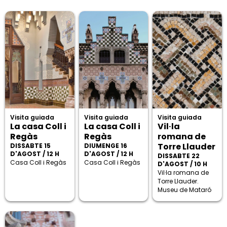
Visita guiada
Visita guiada
Visita guiada
La casa Coll i
La casa Coll i
Vil·la
Regàs
Regàs
romana de
Torre Llauder
DISSABTE 15
DIUMENGE 16
D'AGOST / 12 H
D'AGOST / 12 H
DISSABTE 22
Casa Coll i Regàs
Casa Coll i Regàs
D'AGOST / 10 H
Vil·la romana de
Torre Llauder.
Museu de Mataró