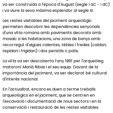
va ser construïda a l'època d'August (segle I aC - I dC)
i va viure la seva màxima esplendor al segle III.
Les restes visitables del jaciment arqueològic
permeten descobrir les dependències senyorials
d'una vil·la romana amb paviments decorats amb
mosaic a les habitacions, una zona de banys amb
recorregut d'aigües calentes, tèbies i fredes (caldari,
tepidari i frigidari) i dos peristils o patis.
La vil·la va ser descoberta l’any 1961 per l'arqueòleg
mataroní Marià Ribas i el seu equip. Davant de la
importància del jaciment, va ser declarat bé cultural
d'interès nacional.
En l'actualitat, encara es duen a terme treballs
arqueològics en el jaciment, que se centren en
l'excavació i documentació de nous sectors i en la
conservació i restauració de les restes visitables.