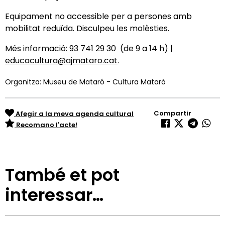
Equipament no accessible per a persones amb
mobilitat reduïda. Disculpeu les molèsties.
Més informació: 93 741 29 30 (de 9 a 14 h) |
educacultura@ajmataro.cat
.
Organitza: Museu de Mataró - Cultura Mataró
Compartir
Afegir a la meva agenda cultural
Recomano l'acte!
També et pot
interessar…