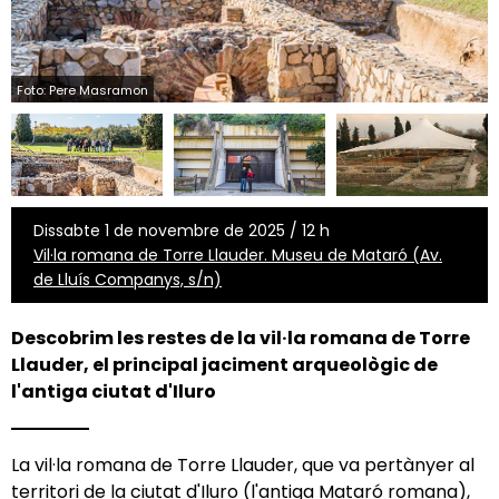
Foto: Pere Masramon
Dissabte 1 de novembre de 2025 / 12 h
Vil·la romana de Torre Llauder. Museu de Mataró (Av.
de Lluís Companys, s/n)
Descobrim les restes de la vil·la romana de Torre
Llauder, el principal jaciment arqueològic de
l'antiga ciutat d'Iluro
La vil·la romana de Torre Llauder, que va pertànyer al
territori de la ciutat d'Iluro (l'antiga Mataró romana),