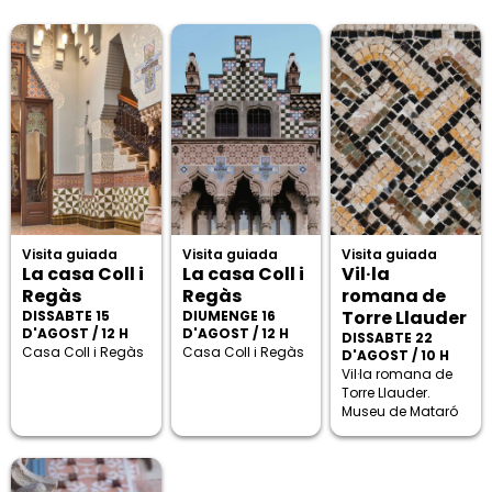
Visita guiada
Visita guiada
Visita guiada
La casa Coll i
La casa Coll i
Vil·la
Regàs
Regàs
romana de
Torre Llauder
DISSABTE 15
DIUMENGE 16
D'AGOST / 12 H
D'AGOST / 12 H
DISSABTE 22
Casa Coll i Regàs
Casa Coll i Regàs
D'AGOST / 10 H
Vil·la romana de
Torre Llauder.
Museu de Mataró