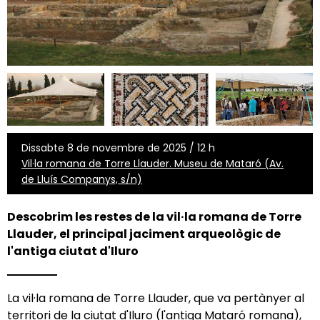
Dissabte 8 de novembre de 2025 / 12 h
Vil·la romana de Torre Llauder. Museu de Mataró (Av.
de Lluís Companys, s/n)
Descobrim les restes de la vil·la romana de Torre
Llauder, el principal jaciment arqueològic de
l'antiga ciutat d'Iluro
La vil·la romana de Torre Llauder, que va pertànyer al
territori de la ciutat d'Iluro (l'antiga Mataró romana),