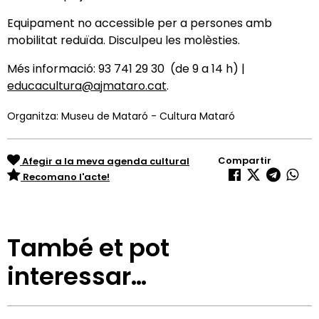
Equipament no accessible per a persones amb
mobilitat reduïda. Disculpeu les molèsties.
Més informació: 93 741 29 30 (de 9 a 14 h) |
educacultura@ajmataro.cat
.
Organitza: Museu de Mataró - Cultura Mataró
Compartir
Afegir a la meva agenda cultural
Recomano l'acte!
També et pot
interessar…