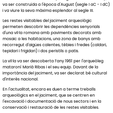
va ser construïda a l'època d'August (segle I aC - I dC)
i va viure la seva màxima esplendor al segle III.
Les restes visitables del jaciment arqueològic
permeten descobrir les dependències senyorials
d'una vil·la romana amb paviments decorats amb
mosaic a les habitacions, una zona de banys amb
recorregut d'aigües calentes, tèbies i fredes (caldari,
tepidari i frigidari) i dos peristils o patis.
La vil·la va ser descoberta l’any 1961 per l'arqueòleg
mataroní Marià Ribas i el seu equip. Davant de la
importància del jaciment, va ser declarat bé cultural
d'interès nacional.
En l'actualitat, encara es duen a terme treballs
arqueològics en el jaciment, que se centren en
l'excavació i documentació de nous sectors i en la
conservació i restauració de les restes visitables.